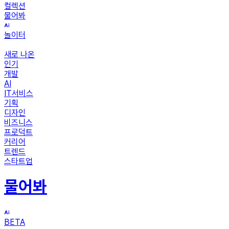
컬렉션
물어봐
놀이터
새로 나온
인기
개발
AI
IT서비스
기획
디자인
비즈니스
프로덕트
커리어
트렌드
스타트업
물어봐
BETA