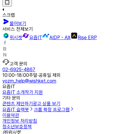
스크랩
물어보기
서비스 전체보기
위시켓
요즘IT
AIDP - AX
Rise ERP
고객 문의
02-6925-4867
10:00-18:00
주말·공휴일 제외
yozm_help@wishket.com
요즘IT
요즘IT 소개
작가 지원
기타 문의
콘텐츠 제안하기
광고 상품 보기
요즘IT 슬랙봇
크롬 확장 프로그램
이용약관
개인정보 처리방침
청소년보호정책
㈜위시켓