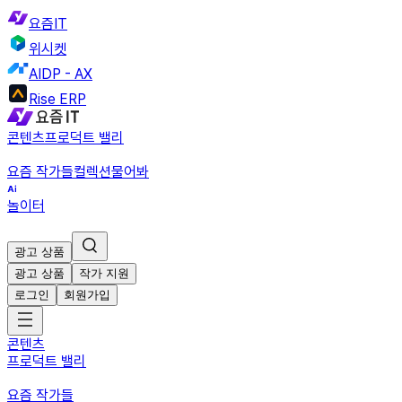
요즘IT
위시켓
AIDP - AX
Rise ERP
콘텐츠
프로덕트 밸리
요즘 작가들
컬렉션
물어봐
놀이터
광고 상품
광고 상품
작가 지원
로그인
회원가입
콘텐츠
프로덕트 밸리
요즘 작가들