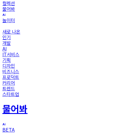
컬렉션
물어봐
놀이터
새로 나온
인기
개발
AI
IT서비스
기획
디자인
비즈니스
프로덕트
커리어
트렌드
스타트업
물어봐
BETA