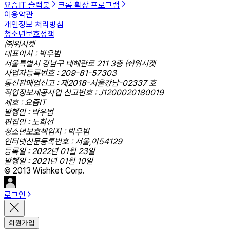
요즘IT 슬랙봇
크롬 확장 프로그램
이용약관
개인정보 처리방침
청소년보호정책
㈜위시켓
대표이사 : 박우범
서울특별시 강남구 테헤란로 211 3층 ㈜위시켓
사업자등록번호 : 209-81-57303
통신판매업신고 : 제2018-서울강남-02337 호
직업정보제공사업 신고번호 : J1200020180019
제호 : 요즘IT
발행인 : 박우범
편집인 : 노희선
청소년보호책임자 : 박우범
인터넷신문등록번호 : 서울,아54129
등록일 : 2022년 01월 23일
발행일 : 2021년 01월 10일
© 2013 Wishket Corp.
로그인
회원가입