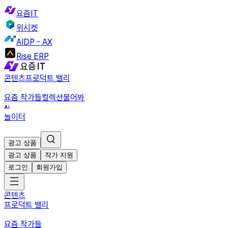
요즘IT
위시켓
AIDP - AX
Rise ERP
콘텐츠
프로덕트 밸리
요즘 작가들
컬렉션
물어봐
놀이터
광고 상품
광고 상품
작가 지원
로그인
회원가입
콘텐츠
프로덕트 밸리
요즘 작가들