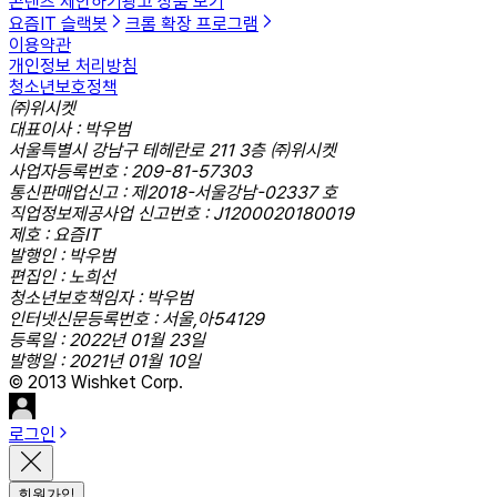
콘텐츠 제안하기
광고 상품 보기
요즘IT 슬랙봇
크롬 확장 프로그램
이용약관
개인정보 처리방침
청소년보호정책
㈜위시켓
대표이사 : 박우범
서울특별시 강남구 테헤란로 211 3층 ㈜위시켓
사업자등록번호 : 209-81-57303
통신판매업신고 : 제2018-서울강남-02337 호
직업정보제공사업 신고번호 : J1200020180019
제호 : 요즘IT
발행인 : 박우범
편집인 : 노희선
청소년보호책임자 : 박우범
인터넷신문등록번호 : 서울,아54129
등록일 : 2022년 01월 23일
발행일 : 2021년 01월 10일
© 2013 Wishket Corp.
로그인
회원가입