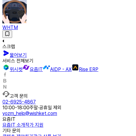
WHTM
스크랩
물어보기
서비스 전체보기
위시켓
요즘IT
AIDP - AX
Rise ERP
고객 문의
02-6925-4867
10:00-18:00
주말·공휴일 제외
yozm_help@wishket.com
요즘IT
요즘IT 소개
작가 지원
기타 문의