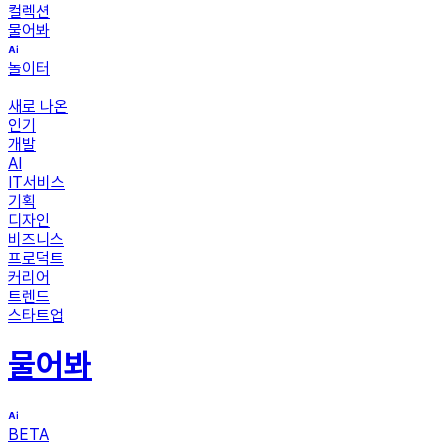
컬렉션
물어봐
놀이터
새로 나온
인기
개발
AI
IT서비스
기획
디자인
비즈니스
프로덕트
커리어
트렌드
스타트업
물어봐
BETA