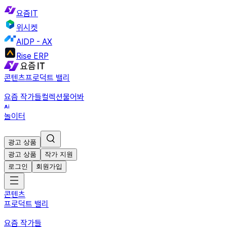
요즘IT
위시켓
AIDP - AX
Rise ERP
콘텐츠
프로덕트 밸리
요즘 작가들
컬렉션
물어봐
놀이터
광고 상품
광고 상품
작가 지원
로그인
회원가입
콘텐츠
프로덕트 밸리
요즘 작가들