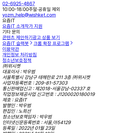
02-6925-4867
10:00-18:00
주말·공휴일 제외
yozm_help@wishket.com
요즘IT
요즘IT 소개
작가 지원
기타 문의
콘텐츠 제안하기
광고 상품 보기
요즘IT 슬랙봇
크롬 확장 프로그램
이용약관
개인정보 처리방침
청소년보호정책
㈜위시켓
대표이사 : 박우범
서울특별시 강남구 테헤란로 211 3층 ㈜위시켓
사업자등록번호 : 209-81-57303
통신판매업신고 : 제2018-서울강남-02337 호
직업정보제공사업 신고번호 : J1200020180019
제호 : 요즘IT
발행인 : 박우범
편집인 : 노희선
청소년보호책임자 : 박우범
인터넷신문등록번호 : 서울,아54129
등록일 : 2022년 01월 23일