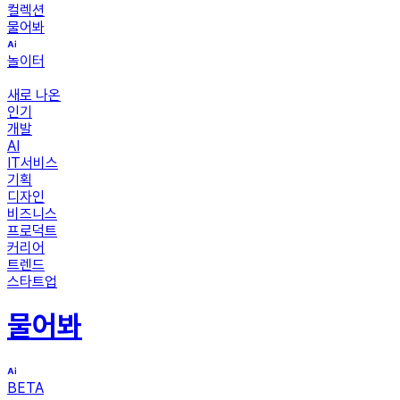
컬렉션
물어봐
놀이터
새로 나온
인기
개발
AI
IT서비스
기획
디자인
비즈니스
프로덕트
커리어
트렌드
스타트업
물어봐
BETA