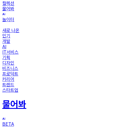
컬렉션
물어봐
놀이터
새로 나온
인기
개발
AI
IT서비스
기획
디자인
비즈니스
프로덕트
커리어
트렌드
스타트업
물어봐
BETA