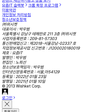
콘텐츠 제안하기
광고 상품 보기
요즘IT 슬랙봇
크롬 확장 프로그램
이용약관
개인정보 처리방침
청소년보호정책
㈜위시켓
대표이사 : 박우범
서울특별시 강남구 테헤란로 211 3층 ㈜위시켓
사업자등록번호 : 209-81-57303
통신판매업신고 : 제2018-서울강남-02337 호
직업정보제공사업 신고번호 : J1200020180019
제호 : 요즘IT
발행인 : 박우범
편집인 : 노희선
청소년보호책임자 : 박우범
인터넷신문등록번호 : 서울,아54129
등록일 : 2022년 01월 23일
발행일 : 2021년 01월 10일
© 2013 Wishket Corp.
로그인
회원가입