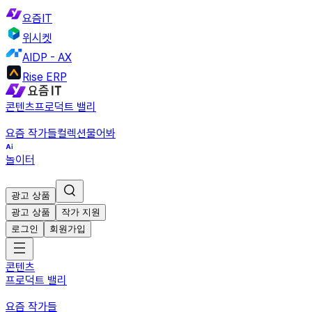
요즘IT
위시켓
AIDP - AX
Rise ERP
콘텐츠
프로덕트 밸리
요즘 작가들
컬렉션
물어봐
놀이터
광고 상품
광고 상품
작가 지원
로그인
회원가입
콘텐츠
프로덕트 밸리
요즘 작가들