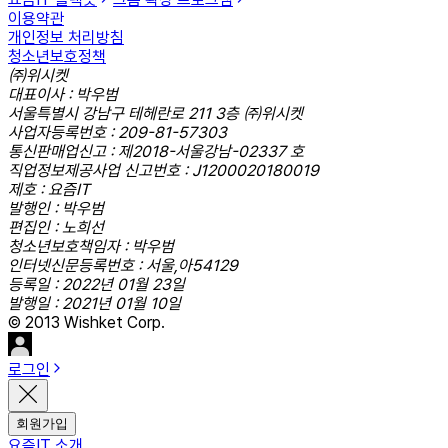
이용약관
개인정보 처리방침
청소년보호정책
㈜위시켓
대표이사 : 박우범
서울특별시 강남구 테헤란로 211 3층 ㈜위시켓
사업자등록번호 : 209-81-57303
통신판매업신고 : 제2018-서울강남-02337 호
직업정보제공사업 신고번호 : J1200020180019
제호 : 요즘IT
발행인 : 박우범
편집인 : 노희선
청소년보호책임자 : 박우범
인터넷신문등록번호 : 서울,아54129
등록일 : 2022년 01월 23일
발행일 : 2021년 01월 10일
© 2013 Wishket Corp.
로그인
회원가입
요즘IT 소개