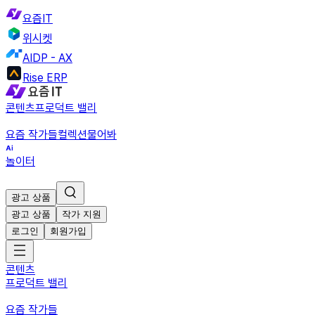
요즘IT
위시켓
AIDP - AX
Rise ERP
콘텐츠
프로덕트 밸리
요즘 작가들
컬렉션
물어봐
놀이터
광고 상품
광고 상품
작가 지원
로그인
회원가입
콘텐츠
프로덕트 밸리
요즘 작가들