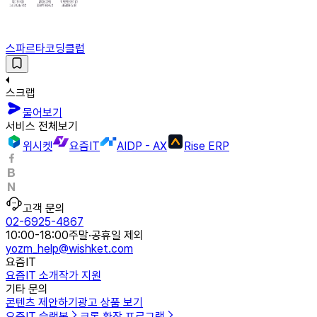
스파르타코딩클럽
스크랩
물어보기
서비스 전체보기
위시켓
요즘IT
AIDP - AX
Rise ERP
고객 문의
02-6925-4867
10:00-18:00
주말·공휴일 제외
yozm_help@wishket.com
요즘IT
요즘IT 소개
작가 지원
기타 문의
콘텐츠 제안하기
광고 상품 보기
요즘IT 슬랙봇
크롬 확장 프로그램