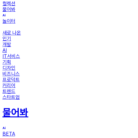
컬렉션
물어봐
놀이터
새로 나온
인기
개발
AI
IT서비스
기획
디자인
비즈니스
프로덕트
커리어
트렌드
스타트업
물어봐
BETA