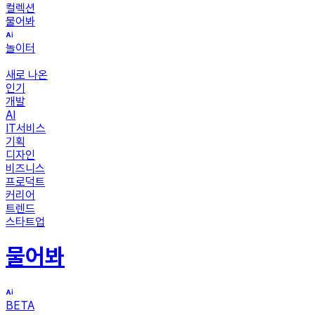
컬렉션
물어봐
놀이터
새로 나온
인기
개발
AI
IT서비스
기획
디자인
비즈니스
프로덕트
커리어
트렌드
스타트업
물어봐
BETA