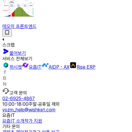
테오의 프론트엔드
스크랩
물어보기
서비스 전체보기
위시켓
요즘IT
AIDP - AX
Rise ERP
고객 문의
02-6925-4867
10:00-18:00
주말·공휴일 제외
yozm_help@wishket.com
요즘IT
요즘IT 소개
작가 지원
기타 문의