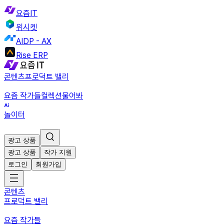
요즘IT
위시켓
AIDP - AX
Rise ERP
콘텐츠
프로덕트 밸리
요즘 작가들
컬렉션
물어봐
놀이터
광고 상품
광고 상품
작가 지원
로그인
회원가입
콘텐츠
프로덕트 밸리
요즘 작가들