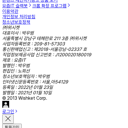
콘텐츠 제안하기
광고 상품 보기
요즘IT 슬랙봇
크롬 확장 프로그램
이용약관
개인정보 처리방침
청소년보호정책
㈜위시켓
대표이사 : 박우범
서울특별시 강남구 테헤란로 211 3층 ㈜위시켓
사업자등록번호 : 209-81-57303
통신판매업신고 : 제2018-서울강남-02337 호
직업정보제공사업 신고번호 : J1200020180019
제호 : 요즘IT
발행인 : 박우범
편집인 : 노희선
청소년보호책임자 : 박우범
인터넷신문등록번호 : 서울,아54129
등록일 : 2022년 01월 23일
발행일 : 2021년 01월 10일
© 2013 Wishket Corp.
로그인
회원가입