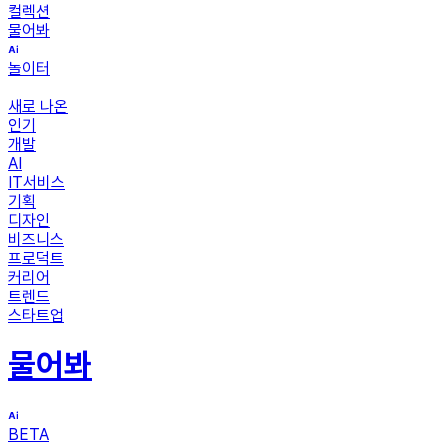
컬렉션
물어봐
놀이터
새로 나온
인기
개발
AI
IT서비스
기획
디자인
비즈니스
프로덕트
커리어
트렌드
스타트업
물어봐
BETA