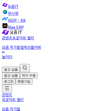
요즘IT
위시켓
AIDP - AX
Rise ERP
콘텐츠
프로덕트 밸리
요즘 작가들
컬렉션
물어봐
놀이터
광고 상품
광고 상품
작가 지원
로그인
회원가입
콘텐츠
프로덕트 밸리
요즘 작가들