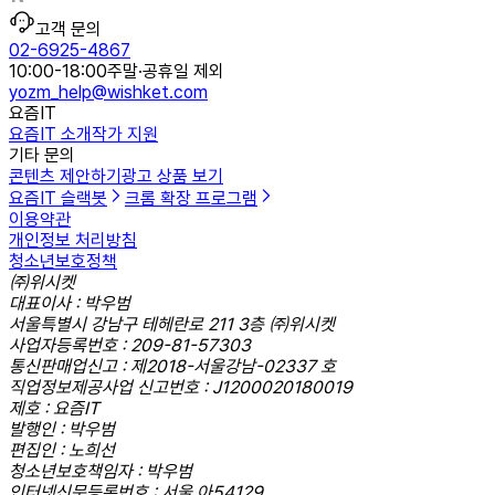
고객 문의
02-6925-4867
10:00-18:00
주말·공휴일 제외
yozm_help@wishket.com
요즘IT
요즘IT 소개
작가 지원
기타 문의
콘텐츠 제안하기
광고 상품 보기
요즘IT 슬랙봇
크롬 확장 프로그램
이용약관
개인정보 처리방침
청소년보호정책
㈜위시켓
대표이사 : 박우범
서울특별시 강남구 테헤란로 211 3층 ㈜위시켓
사업자등록번호 : 209-81-57303
통신판매업신고 : 제2018-서울강남-02337 호
직업정보제공사업 신고번호 : J1200020180019
제호 : 요즘IT
발행인 : 박우범
편집인 : 노희선
청소년보호책임자 : 박우범
인터넷신문등록번호 : 서울,아54129