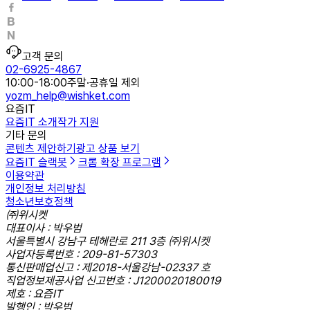
고객 문의
02-6925-4867
10:00-18:00
주말·공휴일 제외
yozm_help@wishket.com
요즘IT
요즘IT 소개
작가 지원
기타 문의
콘텐츠 제안하기
광고 상품 보기
요즘IT 슬랙봇
크롬 확장 프로그램
이용약관
개인정보 처리방침
청소년보호정책
㈜위시켓
대표이사 : 박우범
서울특별시 강남구 테헤란로 211 3층 ㈜위시켓
사업자등록번호 : 209-81-57303
통신판매업신고 : 제2018-서울강남-02337 호
직업정보제공사업 신고번호 : J1200020180019
제호 : 요즘IT
발행인 : 박우범