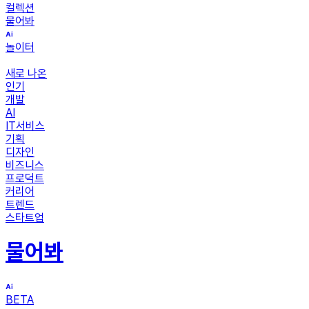
컬렉션
물어봐
놀이터
새로 나온
인기
개발
AI
IT서비스
기획
디자인
비즈니스
프로덕트
커리어
트렌드
스타트업
물어봐
BETA