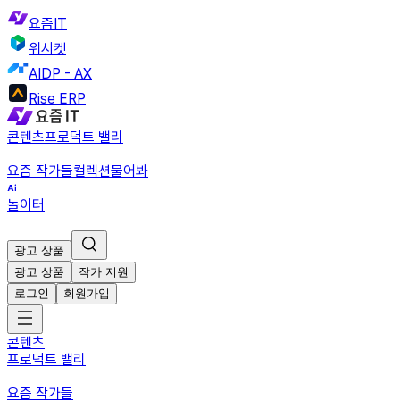
요즘IT
위시켓
AIDP - AX
Rise ERP
콘텐츠
프로덕트 밸리
요즘 작가들
컬렉션
물어봐
놀이터
광고 상품
광고 상품
작가 지원
로그인
회원가입
콘텐츠
프로덕트 밸리
요즘 작가들