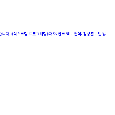
. 《익스트림 프로그래밍》저자: 켄트 벡 • 번역: 김창준 • 발행: