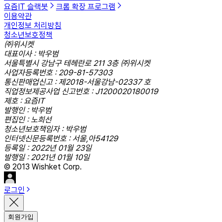
요즘IT 슬랙봇
크롬 확장 프로그램
이용약관
개인정보 처리방침
청소년보호정책
㈜위시켓
대표이사 : 박우범
서울특별시 강남구 테헤란로 211 3층 ㈜위시켓
사업자등록번호 : 209-81-57303
통신판매업신고 : 제2018-서울강남-02337 호
직업정보제공사업 신고번호 : J1200020180019
제호 : 요즘IT
발행인 : 박우범
편집인 : 노희선
청소년보호책임자 : 박우범
인터넷신문등록번호 : 서울,아54129
등록일 : 2022년 01월 23일
발행일 : 2021년 01월 10일
© 2013 Wishket Corp.
로그인
회원가입