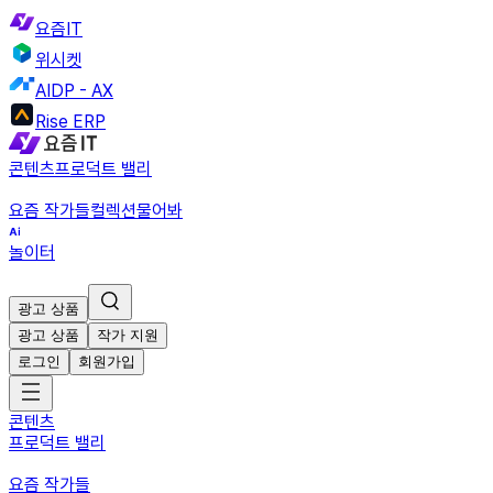
요즘IT
위시켓
AIDP - AX
Rise ERP
콘텐츠
프로덕트 밸리
요즘 작가들
컬렉션
물어봐
놀이터
광고 상품
광고 상품
작가 지원
로그인
회원가입
콘텐츠
프로덕트 밸리
요즘 작가들