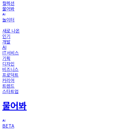
컬렉션
물어봐
놀이터
새로 나온
인기
개발
AI
IT서비스
기획
디자인
비즈니스
프로덕트
커리어
트렌드
스타트업
물어봐
BETA