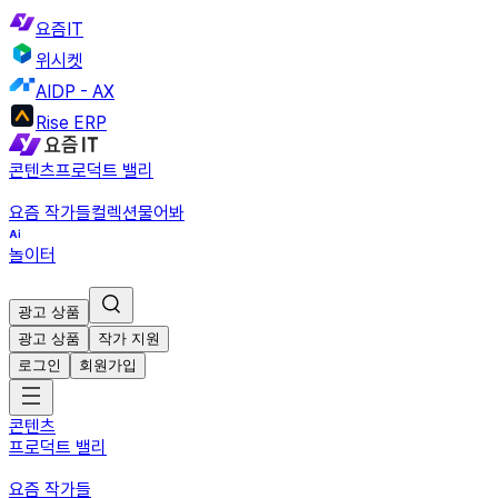
요즘IT
위시켓
AIDP - AX
Rise ERP
콘텐츠
프로덕트 밸리
요즘 작가들
컬렉션
물어봐
놀이터
광고 상품
광고 상품
작가 지원
로그인
회원가입
콘텐츠
프로덕트 밸리
요즘 작가들