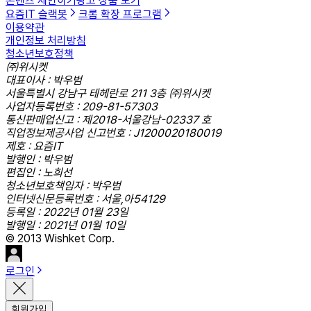
콘텐츠 제안하기
광고 상품 보기
요즘IT 슬랙봇
크롬 확장 프로그램
이용약관
개인정보 처리방침
청소년보호정책
㈜위시켓
대표이사 : 박우범
서울특별시 강남구 테헤란로 211 3층 ㈜위시켓
사업자등록번호 : 209-81-57303
통신판매업신고 : 제2018-서울강남-02337 호
직업정보제공사업 신고번호 : J1200020180019
제호 : 요즘IT
발행인 : 박우범
편집인 : 노희선
청소년보호책임자 : 박우범
인터넷신문등록번호 : 서울,아54129
등록일 : 2022년 01월 23일
발행일 : 2021년 01월 10일
© 2013 Wishket Corp.
로그인
회원가입