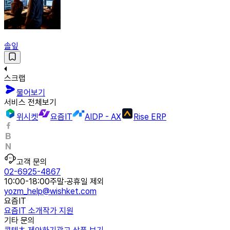
솔잎
스크랩
물어보기
서비스 전체보기
위시켓
요즘IT
AIDP - AX
Rise ERP
고객 문의
02-6925-4867
10:00-18:00
주말·공휴일 제외
yozm_help@wishket.com
요즘IT
요즘IT 소개
작가 지원
기타 문의