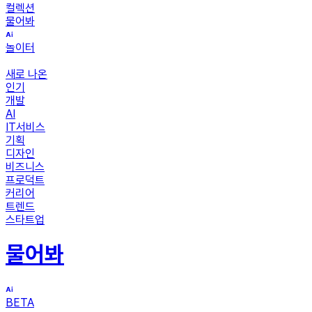
컬렉션
물어봐
놀이터
새로 나온
인기
개발
AI
IT서비스
기획
디자인
비즈니스
프로덕트
커리어
트렌드
스타트업
물어봐
BETA