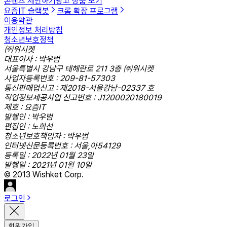
콘텐츠 제안하기
광고 상품 보기
요즘IT 슬랙봇
크롬 확장 프로그램
이용약관
개인정보 처리방침
청소년보호정책
㈜위시켓
대표이사 : 박우범
서울특별시 강남구 테헤란로 211 3층 ㈜위시켓
사업자등록번호 : 209-81-57303
통신판매업신고 : 제2018-서울강남-02337 호
직업정보제공사업 신고번호 : J1200020180019
제호 : 요즘IT
발행인 : 박우범
편집인 : 노희선
청소년보호책임자 : 박우범
인터넷신문등록번호 : 서울,아54129
등록일 : 2022년 01월 23일
발행일 : 2021년 01월 10일
© 2013 Wishket Corp.
로그인
회원가입