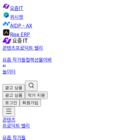
요즘IT
위시켓
AIDP - AX
Rise ERP
콘텐츠
프로덕트 밸리
요즘 작가들
컬렉션
물어봐
놀이터
광고 상품
광고 상품
작가 지원
로그인
회원가입
콘텐츠
프로덕트 밸리
요즘 작가들