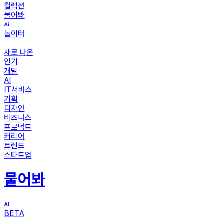
컬렉션
물어봐
놀이터
새로 나온
인기
개발
AI
IT서비스
기획
디자인
비즈니스
프로덕트
커리어
트렌드
스타트업
물어봐
BETA