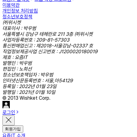
이용약관
개인정보 처리방침
청소년보호정책
㈜위시켓
대표이사 : 박우범
서울특별시 강남구 테헤란로 211 3층 ㈜위시켓
사업자등록번호 : 209-81-57303
통신판매업신고 : 제2018-서울강남-02337 호
직업정보제공사업 신고번호 : J1200020180019
제호 : 요즘IT
발행인 : 박우범
편집인 : 노희선
청소년보호책임자 : 박우범
인터넷신문등록번호 : 서울,아54129
등록일 : 2022년 01월 23일
발행일 : 2021년 01월 10일
© 2013 Wishket Corp.
로그인
회원가입
요즘IT 소개