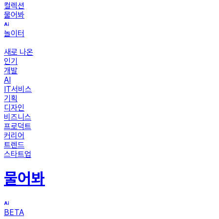
컬렉션
물어봐
놀이터
새로 나온
인기
개발
AI
IT서비스
기획
디자인
비즈니스
프로덕트
커리어
트렌드
스타트업
물어봐
BETA