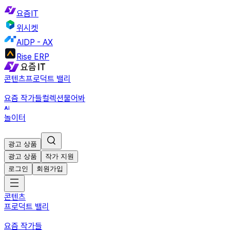
요즘IT
위시켓
AIDP - AX
Rise ERP
콘텐츠
프로덕트 밸리
요즘 작가들
컬렉션
물어봐
놀이터
광고 상품
광고 상품
작가 지원
로그인
회원가입
콘텐츠
프로덕트 밸리
요즘 작가들