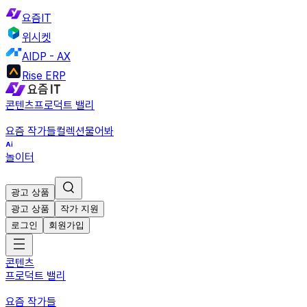
요즘IT
위시켓
AIDP - AX
Rise ERP
콘텐츠
프로덕트 밸리
요즘 작가들
컬렉션
물어봐
놀이터
광고 상품
광고 상품
작가 지원
로그인
회원가입
콘텐츠
프로덕트 밸리
요즘 작가들