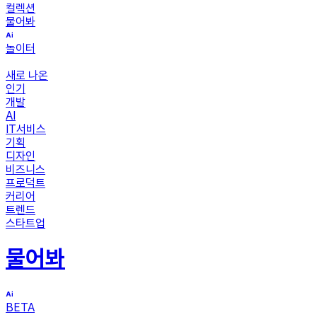
컬렉션
물어봐
놀이터
새로 나온
인기
개발
AI
IT서비스
기획
디자인
비즈니스
프로덕트
커리어
트렌드
스타트업
물어봐
BETA