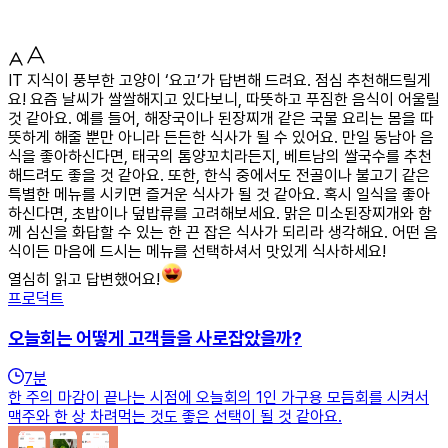
IT 지식이 풍부한 고양이 ‘요고’가 답변해 드려요. 점심 추천해드릴게
요! 요즘 날씨가 쌀쌀해지고 있다보니, 따뜻하고 푸짐한 음식이 어울릴
것 같아요. 예를 들어, 해장국이나 된장찌개 같은 국물 요리는 몸을 따
뜻하게 해줄 뿐만 아니라 든든한 식사가 될 수 있어요. 만일 동남아 음
식을 좋아하신다면, 태국의 톰양꼬치라든지, 베트남의 쌀국수를 추천
해드려도 좋을 것 같아요. 또한, 한식 중에서도 전골이나 불고기 같은
특별한 메뉴를 시키면 즐거운 식사가 될 것 같아요. 혹시 일식을 좋아
하신다면, 초밥이나 덮밥류를 고려해보세요. 맑은 미소된장찌개와 함
께 심신을 화답할 수 있는 한 끈 잡은 식사가 되리라 생각해요. 어떤 음
식이든 마음에 드시는 메뉴를 선택하셔서 맛있게 식사하세요!
열심히 읽고 답변했어요!
프로덕트
오늘회는 어떻게 고객들을 사로잡았을까?
7
분
한 주의 마감이 끝나는 시점에 오늘회의 1인 가구용 모듬회를 시켜서
맥주와 한 상 차려먹는 것도 좋은 선택이 될 것 같아요.