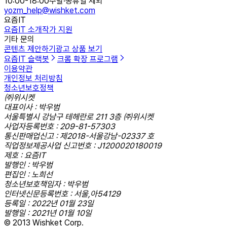
10:00-18:00
주말·공휴일 제외
yozm_help@wishket.com
요즘IT
요즘IT 소개
작가 지원
기타 문의
콘텐츠 제안하기
광고 상품 보기
요즘IT 슬랙봇
크롬 확장 프로그램
이용약관
개인정보 처리방침
청소년보호정책
㈜위시켓
대표이사 : 박우범
서울특별시 강남구 테헤란로 211 3층 ㈜위시켓
사업자등록번호 : 209-81-57303
통신판매업신고 : 제2018-서울강남-02337 호
직업정보제공사업 신고번호 : J1200020180019
제호 : 요즘IT
발행인 : 박우범
편집인 : 노희선
청소년보호책임자 : 박우범
인터넷신문등록번호 : 서울,아54129
등록일 : 2022년 01월 23일
발행일 : 2021년 01월 10일
© 2013 Wishket Corp.