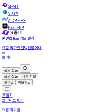
요즘IT
위시켓
AIDP - AX
Rise ERP
콘텐츠
프로덕트 밸리
요즘 작가들
컬렉션
물어봐
놀이터
광고 상품
광고 상품
작가 지원
로그인
회원가입
콘텐츠
프로덕트 밸리
요즘 작가들