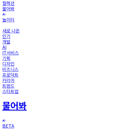
컬렉션
물어봐
놀이터
새로 나온
인기
개발
AI
IT서비스
기획
디자인
비즈니스
프로덕트
커리어
트렌드
스타트업
물어봐
BETA