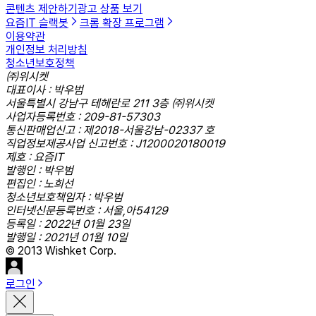
콘텐츠 제안하기
광고 상품 보기
요즘IT 슬랙봇
크롬 확장 프로그램
이용약관
개인정보 처리방침
청소년보호정책
㈜위시켓
대표이사 : 박우범
서울특별시 강남구 테헤란로 211 3층 ㈜위시켓
사업자등록번호 : 209-81-57303
통신판매업신고 : 제2018-서울강남-02337 호
직업정보제공사업 신고번호 : J1200020180019
제호 : 요즘IT
발행인 : 박우범
편집인 : 노희선
청소년보호책임자 : 박우범
인터넷신문등록번호 : 서울,아54129
등록일 : 2022년 01월 23일
발행일 : 2021년 01월 10일
© 2013 Wishket Corp.
로그인