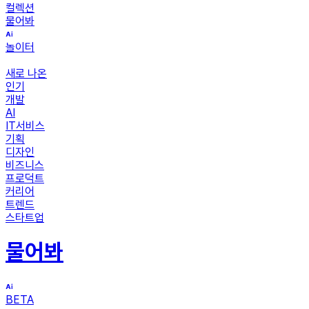
컬렉션
물어봐
놀이터
새로 나온
인기
개발
AI
IT서비스
기획
디자인
비즈니스
프로덕트
커리어
트렌드
스타트업
물어봐
BETA