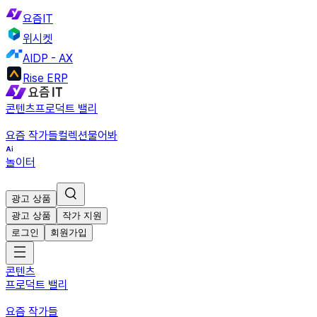
요즘IT
위시켓
AIDP - AX
Rise ERP
콘텐츠
프로덕트 밸리
요즘 작가들
컬렉션
물어봐
놀이터
광고 상품
광고 상품
작가 지원
로그인
회원가입
콘텐츠
프로덕트 밸리
요즘 작가들