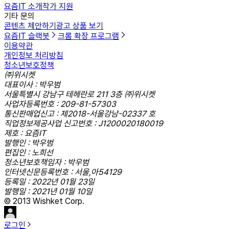
요즘IT 소개
작가 지원
기타 문의
콘텐츠 제안하기
광고 상품 보기
요즘IT 슬랙봇
크롬 확장 프로그램
이용약관
개인정보 처리방침
청소년보호정책
㈜위시켓
대표이사 : 박우범
서울특별시 강남구 테헤란로 211 3층 ㈜위시켓
사업자등록번호 : 209-81-57303
통신판매업신고 : 제2018-서울강남-02337 호
직업정보제공사업 신고번호 : J1200020180019
제호 : 요즘IT
발행인 : 박우범
편집인 : 노희선
청소년보호책임자 : 박우범
인터넷신문등록번호 : 서울,아54129
등록일 : 2022년 01월 23일
발행일 : 2021년 01월 10일
© 2013 Wishket Corp.
로그인