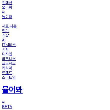
컬렉션
물어봐
놀이터
새로 나온
인기
개발
AI
IT서비스
기획
디자인
비즈니스
프로덕트
커리어
트렌드
스타트업
물어봐
BETA