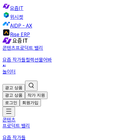
요즘IT
위시켓
AIDP - AX
Rise ERP
콘텐츠
프로덕트 밸리
요즘 작가들
컬렉션
물어봐
놀이터
광고 상품
광고 상품
작가 지원
로그인
회원가입
콘텐츠
프로덕트 밸리
요즘 작가들