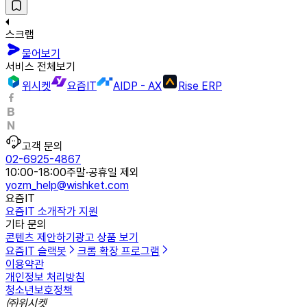
스크랩
물어보기
서비스 전체보기
위시켓
요즘IT
AIDP - AX
Rise ERP
고객 문의
02-6925-4867
10:00-18:00
주말·공휴일 제외
yozm_help@wishket.com
요즘IT
요즘IT 소개
작가 지원
기타 문의
콘텐츠 제안하기
광고 상품 보기
요즘IT 슬랙봇
크롬 확장 프로그램
이용약관
개인정보 처리방침
청소년보호정책
㈜위시켓