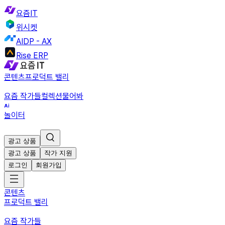
요즘IT
위시켓
AIDP - AX
Rise ERP
콘텐츠
프로덕트 밸리
요즘 작가들
컬렉션
물어봐
놀이터
광고 상품
광고 상품
작가 지원
로그인
회원가입
콘텐츠
프로덕트 밸리
요즘 작가들