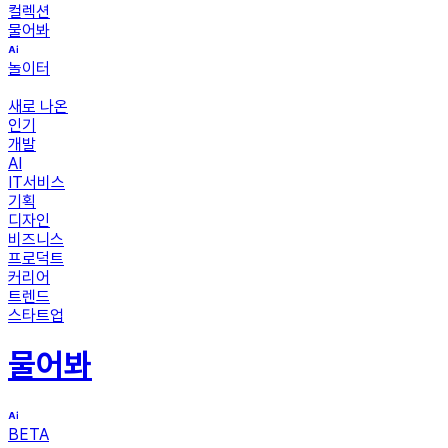
컬렉션
물어봐
놀이터
새로 나온
인기
개발
AI
IT서비스
기획
디자인
비즈니스
프로덕트
커리어
트렌드
스타트업
물어봐
BETA