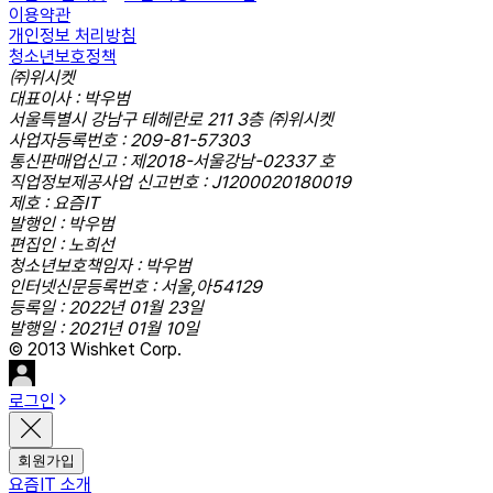
이용약관
개인정보 처리방침
청소년보호정책
㈜위시켓
대표이사 : 박우범
서울특별시 강남구 테헤란로 211 3층 ㈜위시켓
사업자등록번호 : 209-81-57303
통신판매업신고 : 제2018-서울강남-02337 호
직업정보제공사업 신고번호 : J1200020180019
제호 : 요즘IT
발행인 : 박우범
편집인 : 노희선
청소년보호책임자 : 박우범
인터넷신문등록번호 : 서울,아54129
등록일 : 2022년 01월 23일
발행일 : 2021년 01월 10일
© 2013 Wishket Corp.
로그인
회원가입
요즘IT 소개