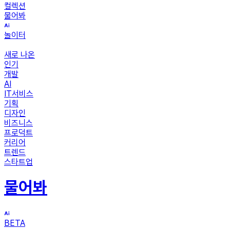
컬렉션
물어봐
놀이터
새로 나온
인기
개발
AI
IT서비스
기획
디자인
비즈니스
프로덕트
커리어
트렌드
스타트업
물어봐
BETA