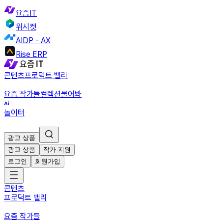
요즘IT
위시켓
AIDP - AX
Rise ERP
콘텐츠
프로덕트 밸리
요즘 작가들
컬렉션
물어봐
놀이터
광고 상품
광고 상품
작가 지원
로그인
회원가입
콘텐츠
프로덕트 밸리
요즘 작가들