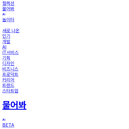
컬렉션
물어봐
놀이터
새로 나온
인기
개발
AI
IT서비스
기획
디자인
비즈니스
프로덕트
커리어
트렌드
스타트업
물어봐
BETA