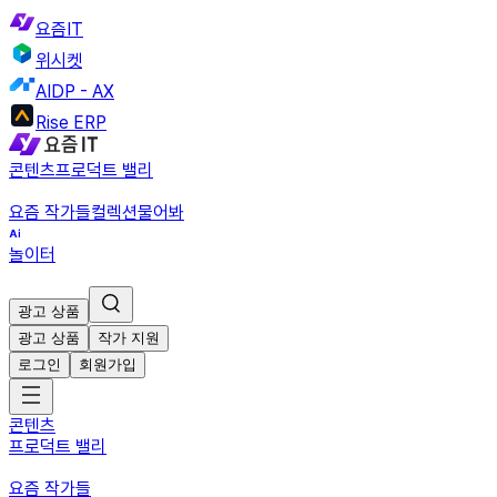
요즘IT
위시켓
AIDP - AX
Rise ERP
콘텐츠
프로덕트 밸리
요즘 작가들
컬렉션
물어봐
놀이터
광고 상품
광고 상품
작가 지원
로그인
회원가입
콘텐츠
프로덕트 밸리
요즘 작가들