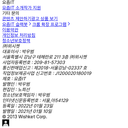
요즘IT
요즘IT 소개
작가 지원
기타 문의
콘텐츠 제안하기
광고 상품 보기
요즘IT 슬랙봇
크롬 확장 프로그램
이용약관
개인정보 처리방침
청소년보호정책
㈜위시켓
대표이사 : 박우범
서울특별시 강남구 테헤란로 211 3층 ㈜위시켓
사업자등록번호 : 209-81-57303
통신판매업신고 : 제2018-서울강남-02337 호
직업정보제공사업 신고번호 : J1200020180019
제호 : 요즘IT
발행인 : 박우범
편집인 : 노희선
청소년보호책임자 : 박우범
인터넷신문등록번호 : 서울,아54129
등록일 : 2022년 01월 23일
발행일 : 2021년 01월 10일
© 2013 Wishket Corp.