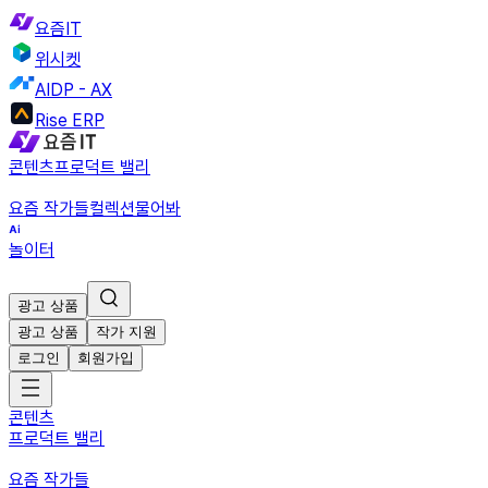
요즘IT
위시켓
AIDP - AX
Rise ERP
콘텐츠
프로덕트 밸리
요즘 작가들
컬렉션
물어봐
놀이터
광고 상품
광고 상품
작가 지원
로그인
회원가입
콘텐츠
프로덕트 밸리
요즘 작가들