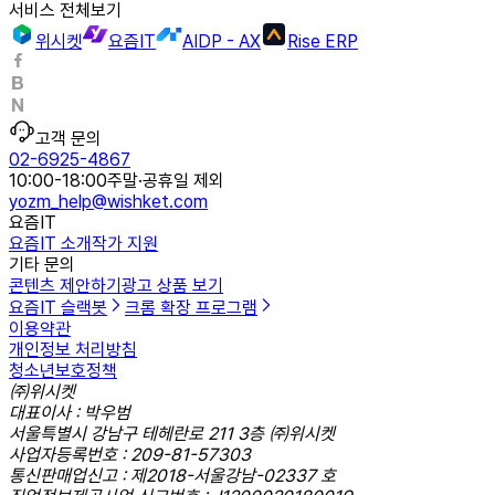
서비스 전체보기
위시켓
요즘IT
AIDP - AX
Rise ERP
고객 문의
02-6925-4867
10:00-18:00
주말·공휴일 제외
yozm_help@wishket.com
요즘IT
요즘IT 소개
작가 지원
기타 문의
콘텐츠 제안하기
광고 상품 보기
요즘IT 슬랙봇
크롬 확장 프로그램
이용약관
개인정보 처리방침
청소년보호정책
㈜위시켓
대표이사 : 박우범
서울특별시 강남구 테헤란로 211 3층 ㈜위시켓
사업자등록번호 : 209-81-57303
통신판매업신고 : 제2018-서울강남-02337 호