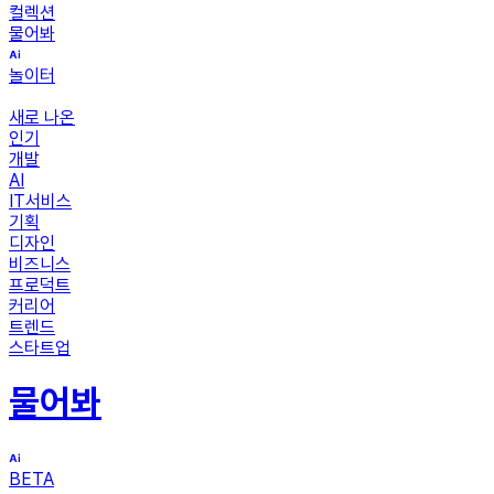
컬렉션
물어봐
놀이터
새로 나온
인기
개발
AI
IT서비스
기획
디자인
비즈니스
프로덕트
커리어
트렌드
스타트업
물어봐
BETA