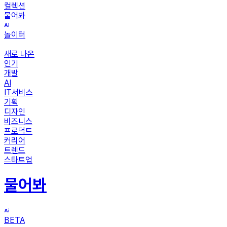
컬렉션
물어봐
놀이터
새로 나온
인기
개발
AI
IT서비스
기획
디자인
비즈니스
프로덕트
커리어
트렌드
스타트업
물어봐
BETA