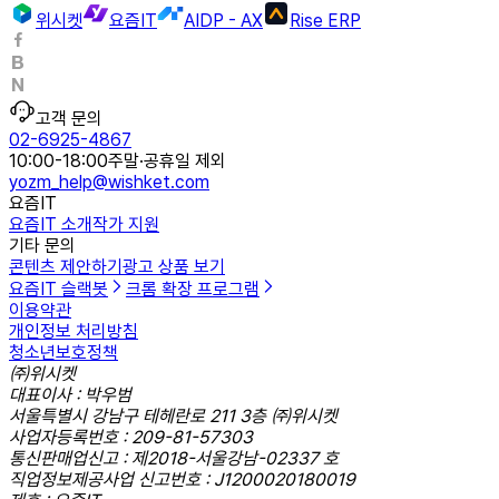
위시켓
요즘IT
AIDP - AX
Rise ERP
고객 문의
02-6925-4867
10:00-18:00
주말·공휴일 제외
yozm_help@wishket.com
요즘IT
요즘IT 소개
작가 지원
기타 문의
콘텐츠 제안하기
광고 상품 보기
요즘IT 슬랙봇
크롬 확장 프로그램
이용약관
개인정보 처리방침
청소년보호정책
㈜위시켓
대표이사 : 박우범
서울특별시 강남구 테헤란로 211 3층 ㈜위시켓
사업자등록번호 : 209-81-57303
통신판매업신고 : 제2018-서울강남-02337 호
직업정보제공사업 신고번호 : J1200020180019