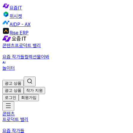
요즘IT
위시켓
AIDP - AX
Rise ERP
콘텐츠
프로덕트 밸리
요즘 작가들
컬렉션
물어봐
놀이터
광고 상품
광고 상품
작가 지원
로그인
회원가입
콘텐츠
프로덕트 밸리
요즘 작가들