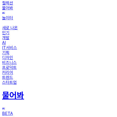
컬렉션
물어봐
놀이터
새로 나온
인기
개발
AI
IT서비스
기획
디자인
비즈니스
프로덕트
커리어
트렌드
스타트업
물어봐
BETA