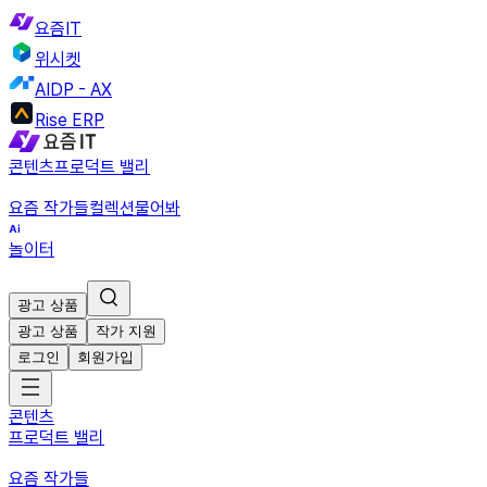
요즘IT
위시켓
AIDP - AX
Rise ERP
콘텐츠
프로덕트 밸리
요즘 작가들
컬렉션
물어봐
놀이터
광고 상품
광고 상품
작가 지원
로그인
회원가입
콘텐츠
프로덕트 밸리
요즘 작가들