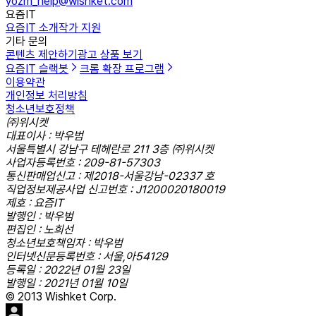
yozm_help@wishket.com
요즘IT
요즘IT 소개
작가 지원
기타 문의
콘텐츠 제안하기
광고 상품 보기
요즘IT 슬랙봇
크롬 확장 프로그램
이용약관
개인정보 처리방침
청소년보호정책
㈜위시켓
대표이사 : 박우범
서울특별시 강남구 테헤란로 211 3층 ㈜위시켓
사업자등록번호 : 209-81-57303
통신판매업신고 : 제2018-서울강남-02337 호
직업정보제공사업 신고번호 : J1200020180019
제호 : 요즘IT
발행인 : 박우범
편집인 : 노희선
청소년보호책임자 : 박우범
인터넷신문등록번호 : 서울,아54129
등록일 : 2022년 01월 23일
발행일 : 2021년 01월 10일
© 2013 Wishket Corp.