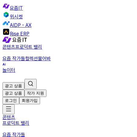
요즘IT
위시켓
AIDP - AX
Rise ERP
콘텐츠
프로덕트 밸리
요즘 작가들
컬렉션
물어봐
놀이터
광고 상품
광고 상품
작가 지원
로그인
회원가입
콘텐츠
프로덕트 밸리
요즘 작가들