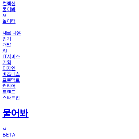
컬렉션
물어봐
놀이터
새로 나온
인기
개발
AI
IT서비스
기획
디자인
비즈니스
프로덕트
커리어
트렌드
스타트업
물어봐
BETA