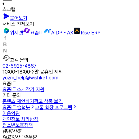
스크랩
물어보기
서비스 전체보기
위시켓
요즘IT
AIDP - AX
Rise ERP
고객 문의
02-6925-4867
10:00-18:00
주말·공휴일 제외
yozm_help@wishket.com
요즘IT
요즘IT 소개
작가 지원
기타 문의
콘텐츠 제안하기
광고 상품 보기
요즘IT 슬랙봇
크롬 확장 프로그램
이용약관
개인정보 처리방침
청소년보호정책
㈜위시켓
대표이사 : 박우범