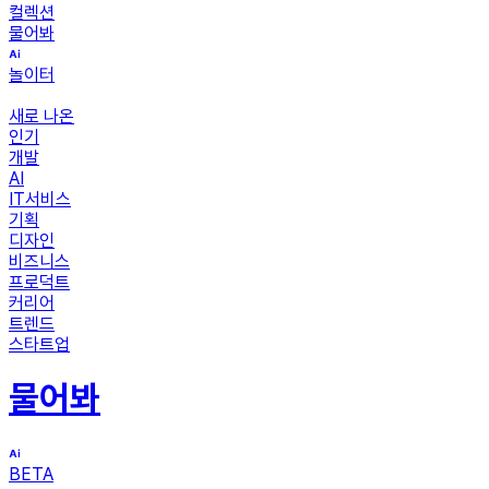
컬렉션
물어봐
놀이터
새로 나온
인기
개발
AI
IT서비스
기획
디자인
비즈니스
프로덕트
커리어
트렌드
스타트업
물어봐
BETA