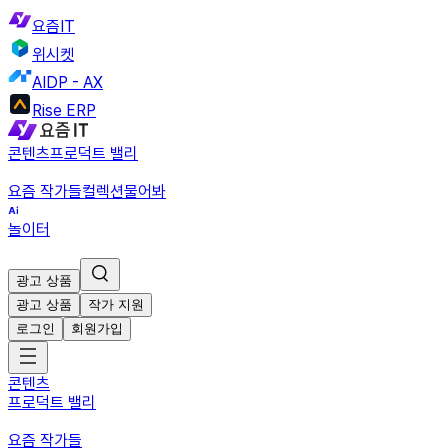
요즘IT
위시켓
AIDP - AX
Rise ERP
콘텐츠
프로덕트 밸리
요즘 작가들
컬렉션
물어봐
놀이터
광고 상품
광고 상품
작가 지원
로그인
회원가입
콘텐츠
프로덕트 밸리
요즘 작가들