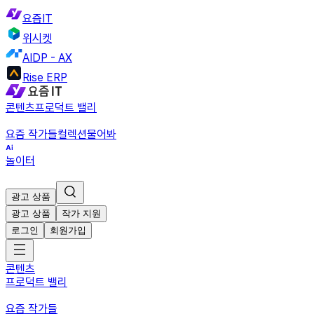
요즘IT
위시켓
AIDP - AX
Rise ERP
콘텐츠
프로덕트 밸리
요즘 작가들
컬렉션
물어봐
놀이터
광고 상품
광고 상품
작가 지원
로그인
회원가입
콘텐츠
프로덕트 밸리
요즘 작가들