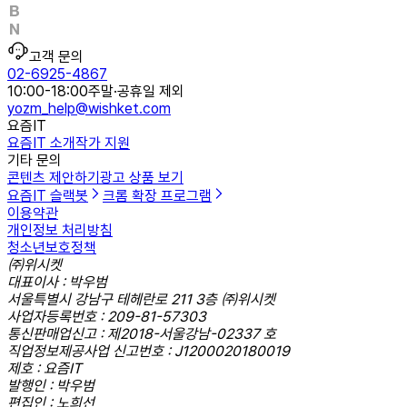
고객 문의
02-6925-4867
10:00-18:00
주말·공휴일 제외
yozm_help@wishket.com
요즘IT
요즘IT 소개
작가 지원
기타 문의
콘텐츠 제안하기
광고 상품 보기
요즘IT 슬랙봇
크롬 확장 프로그램
이용약관
개인정보 처리방침
청소년보호정책
㈜위시켓
대표이사 : 박우범
서울특별시 강남구 테헤란로 211 3층 ㈜위시켓
사업자등록번호 : 209-81-57303
통신판매업신고 : 제2018-서울강남-02337 호
직업정보제공사업 신고번호 : J1200020180019
제호 : 요즘IT
발행인 : 박우범
편집인 : 노희선