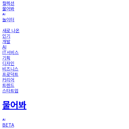
컬렉션
물어봐
놀이터
새로 나온
인기
개발
AI
IT서비스
기획
디자인
비즈니스
프로덕트
커리어
트렌드
스타트업
물어봐
BETA