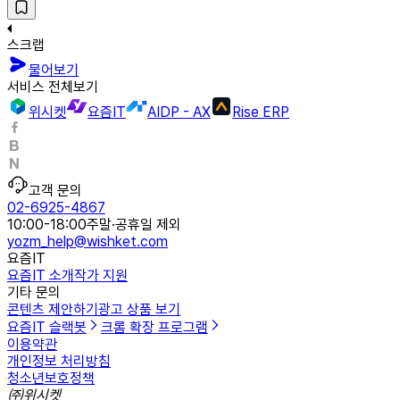
스크랩
물어보기
서비스 전체보기
위시켓
요즘IT
AIDP - AX
Rise ERP
고객 문의
02-6925-4867
10:00-18:00
주말·공휴일 제외
yozm_help@wishket.com
요즘IT
요즘IT 소개
작가 지원
기타 문의
콘텐츠 제안하기
광고 상품 보기
요즘IT 슬랙봇
크롬 확장 프로그램
이용약관
개인정보 처리방침
청소년보호정책
㈜위시켓