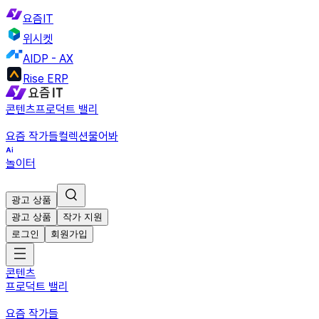
요즘IT
위시켓
AIDP - AX
Rise ERP
콘텐츠
프로덕트 밸리
요즘 작가들
컬렉션
물어봐
놀이터
광고 상품
광고 상품
작가 지원
로그인
회원가입
콘텐츠
프로덕트 밸리
요즘 작가들