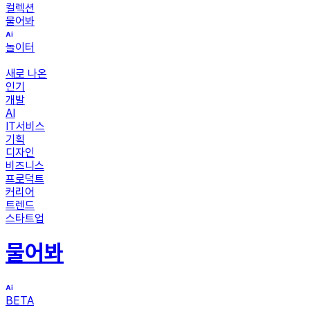
컬렉션
물어봐
놀이터
새로 나온
인기
개발
AI
IT서비스
기획
디자인
비즈니스
프로덕트
커리어
트렌드
스타트업
물어봐
BETA