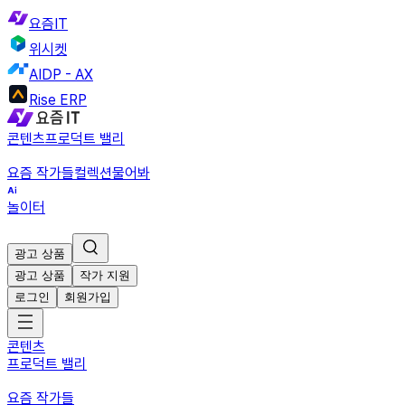
요즘IT
위시켓
AIDP - AX
Rise ERP
콘텐츠
프로덕트 밸리
요즘 작가들
컬렉션
물어봐
놀이터
광고 상품
광고 상품
작가 지원
로그인
회원가입
콘텐츠
프로덕트 밸리
요즘 작가들