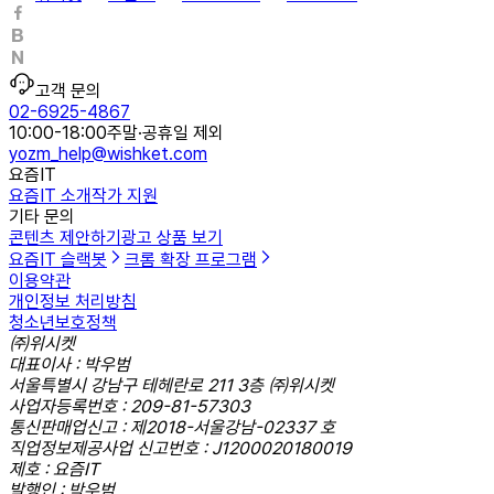
고객 문의
02-6925-4867
10:00-18:00
주말·공휴일 제외
yozm_help@wishket.com
요즘IT
요즘IT 소개
작가 지원
기타 문의
콘텐츠 제안하기
광고 상품 보기
요즘IT 슬랙봇
크롬 확장 프로그램
이용약관
개인정보 처리방침
청소년보호정책
㈜위시켓
대표이사 : 박우범
서울특별시 강남구 테헤란로 211 3층 ㈜위시켓
사업자등록번호 : 209-81-57303
통신판매업신고 : 제2018-서울강남-02337 호
직업정보제공사업 신고번호 : J1200020180019
제호 : 요즘IT
발행인 : 박우범