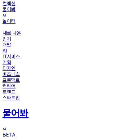
컬렉션
물어봐
놀이터
새로 나온
인기
개발
AI
IT서비스
기획
디자인
비즈니스
프로덕트
커리어
트렌드
스타트업
물어봐
BETA