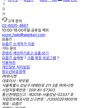
고객 문의
02-6925-4867
10:00-18:00
주말·공휴일 제외
yozm_help@wishket.com
요즘IT
요즘IT 소개
작가 지원
기타 문의
콘텐츠 제안하기
광고 상품 보기
요즘IT 슬랙봇
크롬 확장 프로그램
이용약관
개인정보 처리방침
청소년보호정책
㈜위시켓
대표이사 : 박우범
서울특별시 강남구 테헤란로 211 3층 ㈜위시켓
사업자등록번호 : 209-81-57303
통신판매업신고 : 제2018-서울강남-02337 호
직업정보제공사업 신고번호 : J1200020180019
제호 : 요즘IT