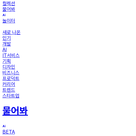
컬렉션
물어봐
놀이터
새로 나온
인기
개발
AI
IT서비스
기획
디자인
비즈니스
프로덕트
커리어
트렌드
스타트업
물어봐
BETA