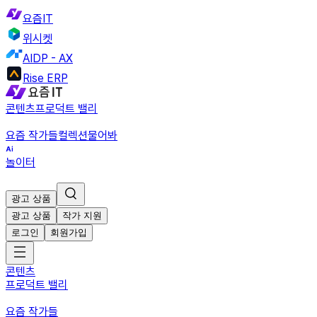
요즘IT
위시켓
AIDP - AX
Rise ERP
콘텐츠
프로덕트 밸리
요즘 작가들
컬렉션
물어봐
놀이터
광고 상품
광고 상품
작가 지원
로그인
회원가입
콘텐츠
프로덕트 밸리
요즘 작가들