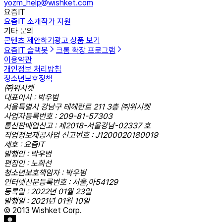
yozm_help@wishket.com
요즘IT
요즘IT 소개
작가 지원
기타 문의
콘텐츠 제안하기
광고 상품 보기
요즘IT 슬랙봇
크롬 확장 프로그램
이용약관
개인정보 처리방침
청소년보호정책
㈜위시켓
대표이사 : 박우범
서울특별시 강남구 테헤란로 211 3층 ㈜위시켓
사업자등록번호 : 209-81-57303
통신판매업신고 : 제2018-서울강남-02337 호
직업정보제공사업 신고번호 : J1200020180019
제호 : 요즘IT
발행인 : 박우범
편집인 : 노희선
청소년보호책임자 : 박우범
인터넷신문등록번호 : 서울,아54129
등록일 : 2022년 01월 23일
발행일 : 2021년 01월 10일
© 2013 Wishket Corp.