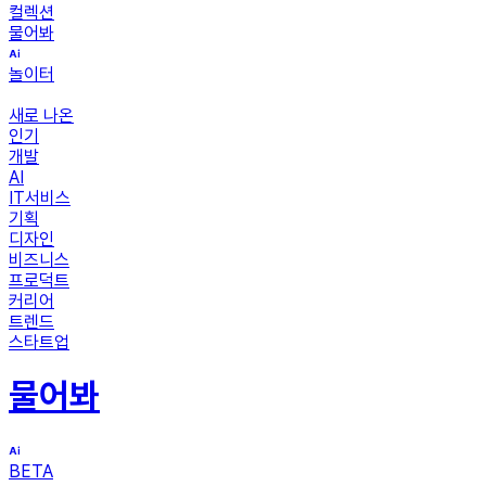
컬렉션
물어봐
놀이터
새로 나온
인기
개발
AI
IT서비스
기획
디자인
비즈니스
프로덕트
커리어
트렌드
스타트업
물어봐
BETA