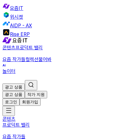
요즘IT
위시켓
AIDP - AX
Rise ERP
콘텐츠
프로덕트 밸리
요즘 작가들
컬렉션
물어봐
놀이터
광고 상품
광고 상품
작가 지원
로그인
회원가입
콘텐츠
프로덕트 밸리
요즘 작가들