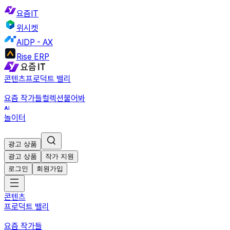
요즘IT
위시켓
AIDP - AX
Rise ERP
콘텐츠
프로덕트 밸리
요즘 작가들
컬렉션
물어봐
놀이터
광고 상품
광고 상품
작가 지원
로그인
회원가입
콘텐츠
프로덕트 밸리
요즘 작가들