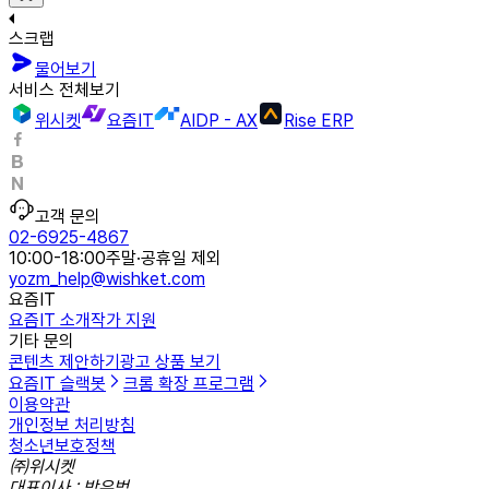
스크랩
물어보기
서비스 전체보기
위시켓
요즘IT
AIDP - AX
Rise ERP
고객 문의
02-6925-4867
10:00-18:00
주말·공휴일 제외
yozm_help@wishket.com
요즘IT
요즘IT 소개
작가 지원
기타 문의
콘텐츠 제안하기
광고 상품 보기
요즘IT 슬랙봇
크롬 확장 프로그램
이용약관
개인정보 처리방침
청소년보호정책
㈜위시켓
대표이사 : 박우범