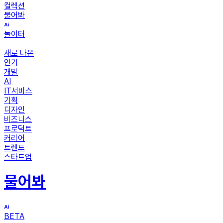
컬렉션
물어봐
놀이터
새로 나온
인기
개발
AI
IT서비스
기획
디자인
비즈니스
프로덕트
커리어
트렌드
스타트업
물어봐
BETA