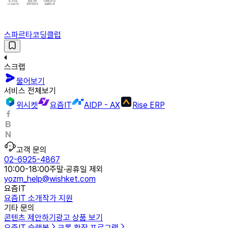
스파르타코딩클럽
스크랩
물어보기
서비스 전체보기
위시켓
요즘IT
AIDP - AX
Rise ERP
고객 문의
02-6925-4867
10:00-18:00
주말·공휴일 제외
yozm_help@wishket.com
요즘IT
요즘IT 소개
작가 지원
기타 문의
콘텐츠 제안하기
광고 상품 보기
요즘IT 슬랙봇
크롬 확장 프로그램