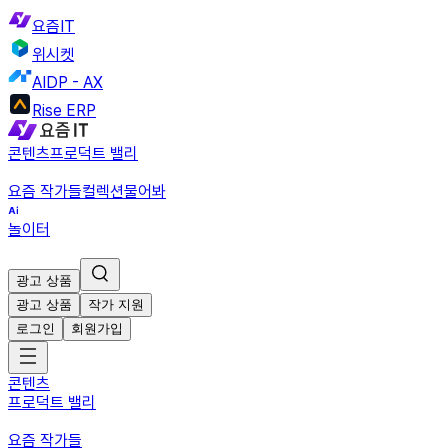
요즘IT
위시켓
AIDP - AX
Rise ERP
콘텐츠
프로덕트 밸리
요즘 작가들
컬렉션
물어봐
놀이터
광고 상품
광고 상품
작가 지원
로그인
회원가입
콘텐츠
프로덕트 밸리
요즘 작가들