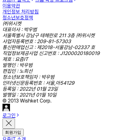
이용약관
개인정보 처리방침
청소년보호정책
㈜위시켓
대표이사 : 박우범
서울특별시 강남구 테헤란로 211 3층 ㈜위시켓
사업자등록번호 : 209-81-57303
통신판매업신고 : 제2018-서울강남-02337 호
직업정보제공사업 신고번호 : J1200020180019
제호 : 요즘IT
발행인 : 박우범
편집인 : 노희선
청소년보호책임자 : 박우범
인터넷신문등록번호 : 서울,아54129
등록일 : 2022년 01월 23일
발행일 : 2021년 01월 10일
© 2013 Wishket Corp.
로그인
회원가입
요즘IT 소개