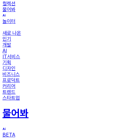
컬렉션
물어봐
놀이터
새로 나온
인기
개발
AI
IT서비스
기획
디자인
비즈니스
프로덕트
커리어
트렌드
스타트업
물어봐
BETA