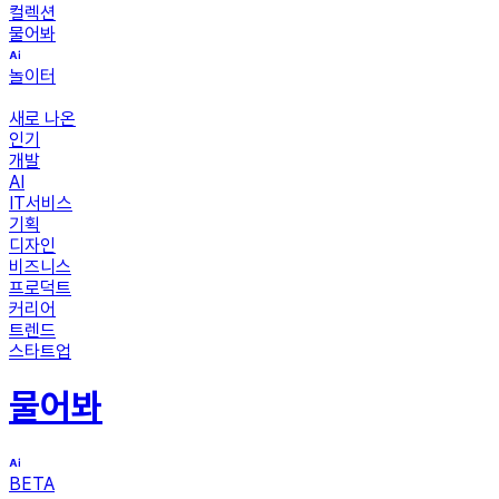
컬렉션
물어봐
놀이터
새로 나온
인기
개발
AI
IT서비스
기획
디자인
비즈니스
프로덕트
커리어
트렌드
스타트업
물어봐
BETA