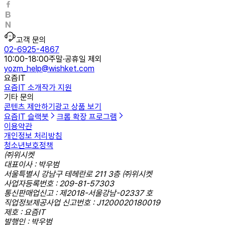
고객 문의
02-6925-4867
10:00-18:00
주말·공휴일 제외
yozm_help@wishket.com
요즘IT
요즘IT 소개
작가 지원
기타 문의
콘텐츠 제안하기
광고 상품 보기
요즘IT 슬랙봇
크롬 확장 프로그램
이용약관
개인정보 처리방침
청소년보호정책
㈜위시켓
대표이사 : 박우범
서울특별시 강남구 테헤란로 211 3층 ㈜위시켓
사업자등록번호 : 209-81-57303
통신판매업신고 : 제2018-서울강남-02337 호
직업정보제공사업 신고번호 : J1200020180019
제호 : 요즘IT
발행인 : 박우범