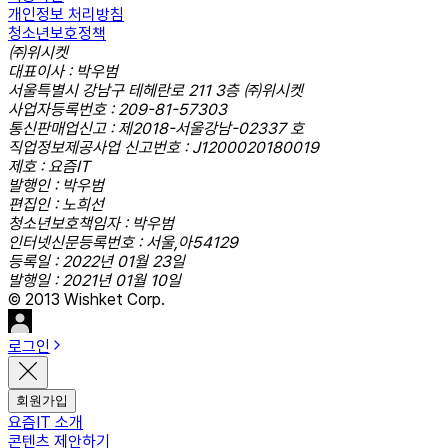
개인정보 처리방침
청소년보호정책
㈜위시켓
대표이사 : 박우범
서울특별시 강남구 테헤란로 211 3층 ㈜위시켓
사업자등록번호 : 209-81-57303
통신판매업신고 : 제2018-서울강남-02337 호
직업정보제공사업 신고번호 : J1200020180019
제호 : 요즘IT
발행인 : 박우범
편집인 : 노희선
청소년보호책임자 : 박우범
인터넷신문등록번호 : 서울,아54129
등록일 : 2022년 01월 23일
발행일 : 2021년 01월 10일
© 2013 Wishket Corp.
로그인
회원가입
요즘IT 소개
콘텐츠 제안하기