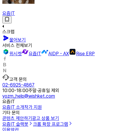
요즘IT
스크랩
물어보기
서비스 전체보기
위시켓
요즘IT
AIDP - AX
Rise ERP
고객 문의
02-6925-4867
10:00-18:00
주말·공휴일 제외
yozm_help@wishket.com
요즘IT
요즘IT 소개
작가 지원
기타 문의
콘텐츠 제안하기
광고 상품 보기
요즘IT 슬랙봇
크롬 확장 프로그램
이용약관