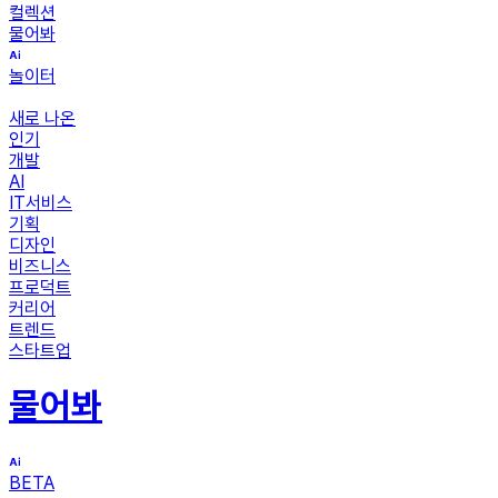
컬렉션
물어봐
놀이터
새로 나온
인기
개발
AI
IT서비스
기획
디자인
비즈니스
프로덕트
커리어
트렌드
스타트업
물어봐
BETA