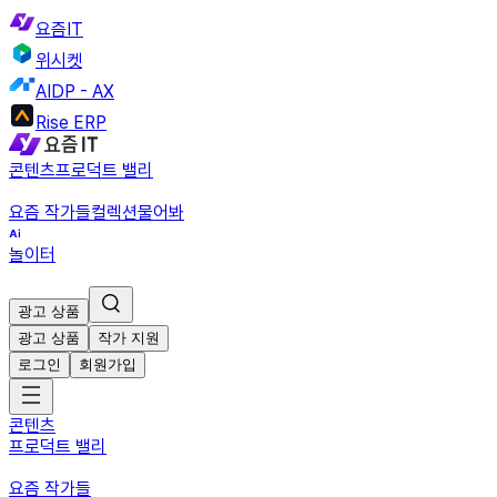
요즘IT
위시켓
AIDP - AX
Rise ERP
콘텐츠
프로덕트 밸리
요즘 작가들
컬렉션
물어봐
놀이터
광고 상품
광고 상품
작가 지원
로그인
회원가입
콘텐츠
프로덕트 밸리
요즘 작가들