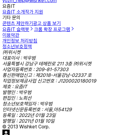
yozm_help@wishket.com
요즘IT
요즘IT 소개
작가 지원
기타 문의
콘텐츠 제안하기
광고 상품 보기
요즘IT 슬랙봇
크롬 확장 프로그램
이용약관
개인정보 처리방침
청소년보호정책
㈜위시켓
대표이사 : 박우범
서울특별시 강남구 테헤란로 211 3층 ㈜위시켓
사업자등록번호 : 209-81-57303
통신판매업신고 : 제2018-서울강남-02337 호
직업정보제공사업 신고번호 : J1200020180019
제호 : 요즘IT
발행인 : 박우범
편집인 : 노희선
청소년보호책임자 : 박우범
인터넷신문등록번호 : 서울,아54129
등록일 : 2022년 01월 23일
발행일 : 2021년 01월 10일
© 2013 Wishket Corp.