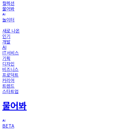
컬렉션
물어봐
놀이터
새로 나온
인기
개발
AI
IT서비스
기획
디자인
비즈니스
프로덕트
커리어
트렌드
스타트업
물어봐
BETA