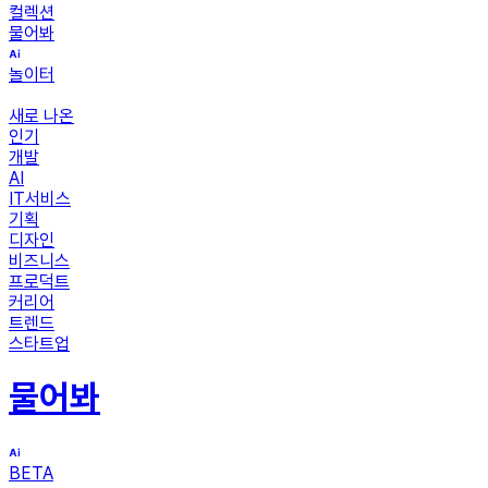
컬렉션
물어봐
놀이터
새로 나온
인기
개발
AI
IT서비스
기획
디자인
비즈니스
프로덕트
커리어
트렌드
스타트업
물어봐
BETA