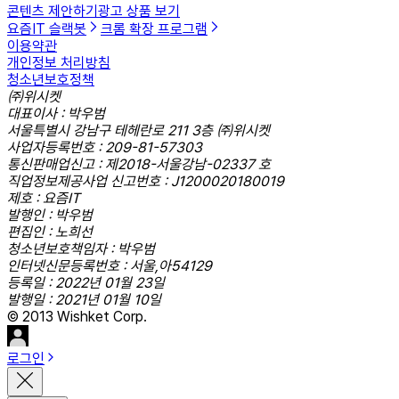
콘텐츠 제안하기
광고 상품 보기
요즘IT 슬랙봇
크롬 확장 프로그램
이용약관
개인정보 처리방침
청소년보호정책
㈜위시켓
대표이사 : 박우범
서울특별시 강남구 테헤란로 211 3층 ㈜위시켓
사업자등록번호 : 209-81-57303
통신판매업신고 : 제2018-서울강남-02337 호
직업정보제공사업 신고번호 : J1200020180019
제호 : 요즘IT
발행인 : 박우범
편집인 : 노희선
청소년보호책임자 : 박우범
인터넷신문등록번호 : 서울,아54129
등록일 : 2022년 01월 23일
발행일 : 2021년 01월 10일
© 2013 Wishket Corp.
로그인