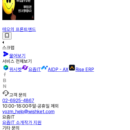
테오의 프론트엔드
스크랩
물어보기
서비스 전체보기
위시켓
요즘IT
AIDP - AX
Rise ERP
고객 문의
02-6925-4867
10:00-18:00
주말·공휴일 제외
yozm_help@wishket.com
요즘IT
요즘IT 소개
작가 지원
기타 문의