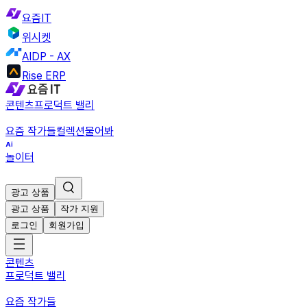
요즘IT
위시켓
AIDP - AX
Rise ERP
콘텐츠
프로덕트 밸리
요즘 작가들
컬렉션
물어봐
놀이터
광고 상품
광고 상품
작가 지원
로그인
회원가입
콘텐츠
프로덕트 밸리
요즘 작가들