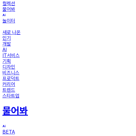
컬렉션
물어봐
놀이터
새로 나온
인기
개발
AI
IT서비스
기획
디자인
비즈니스
프로덕트
커리어
트렌드
스타트업
물어봐
BETA