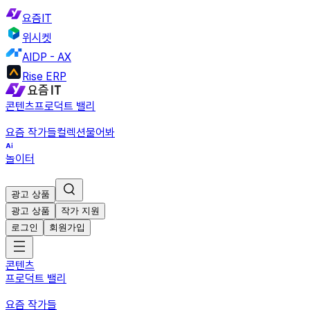
요즘IT
위시켓
AIDP - AX
Rise ERP
콘텐츠
프로덕트 밸리
요즘 작가들
컬렉션
물어봐
놀이터
광고 상품
광고 상품
작가 지원
로그인
회원가입
콘텐츠
프로덕트 밸리
요즘 작가들