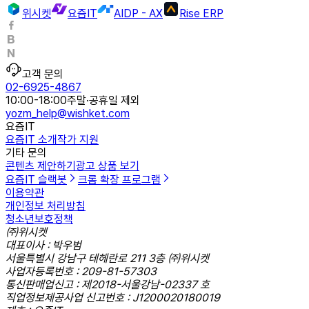
위시켓
요즘IT
AIDP - AX
Rise ERP
고객 문의
02-6925-4867
10:00-18:00
주말·공휴일 제외
yozm_help@wishket.com
요즘IT
요즘IT 소개
작가 지원
기타 문의
콘텐츠 제안하기
광고 상품 보기
요즘IT 슬랙봇
크롬 확장 프로그램
이용약관
개인정보 처리방침
청소년보호정책
㈜위시켓
대표이사 : 박우범
서울특별시 강남구 테헤란로 211 3층 ㈜위시켓
사업자등록번호 : 209-81-57303
통신판매업신고 : 제2018-서울강남-02337 호
직업정보제공사업 신고번호 : J1200020180019