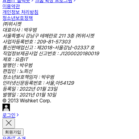
요즘IT 슬랙봇
크롬 확장 프로그램
이용약관
개인정보 처리방침
청소년보호정책
㈜위시켓
대표이사 : 박우범
서울특별시 강남구 테헤란로 211 3층 ㈜위시켓
사업자등록번호 : 209-81-57303
통신판매업신고 : 제2018-서울강남-02337 호
직업정보제공사업 신고번호 : J1200020180019
제호 : 요즘IT
발행인 : 박우범
편집인 : 노희선
청소년보호책임자 : 박우범
인터넷신문등록번호 : 서울,아54129
등록일 : 2022년 01월 23일
발행일 : 2021년 01월 10일
© 2013 Wishket Corp.
로그인
회원가입
요즘IT 소개