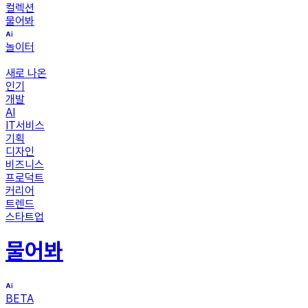
컬렉션
물어봐
놀이터
새로 나온
인기
개발
AI
IT서비스
기획
디자인
비즈니스
프로덕트
커리어
트렌드
스타트업
물어봐
BETA