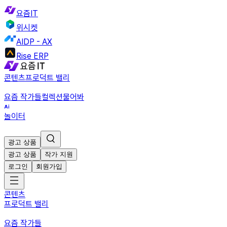
요즘IT
위시켓
AIDP - AX
Rise ERP
콘텐츠
프로덕트 밸리
요즘 작가들
컬렉션
물어봐
놀이터
광고 상품
광고 상품
작가 지원
로그인
회원가입
콘텐츠
프로덕트 밸리
요즘 작가들