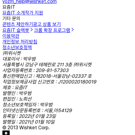
yozm_help@wishket.com
요즘IT
요즘IT 소개
작가 지원
기타 문의
콘텐츠 제안하기
광고 상품 보기
요즘IT 슬랙봇
크롬 확장 프로그램
이용약관
개인정보 처리방침
청소년보호정책
㈜위시켓
대표이사 : 박우범
서울특별시 강남구 테헤란로 211 3층 ㈜위시켓
사업자등록번호 : 209-81-57303
통신판매업신고 : 제2018-서울강남-02337 호
직업정보제공사업 신고번호 : J1200020180019
제호 : 요즘IT
발행인 : 박우범
편집인 : 노희선
청소년보호책임자 : 박우범
인터넷신문등록번호 : 서울,아54129
등록일 : 2022년 01월 23일
발행일 : 2021년 01월 10일
© 2013 Wishket Corp.