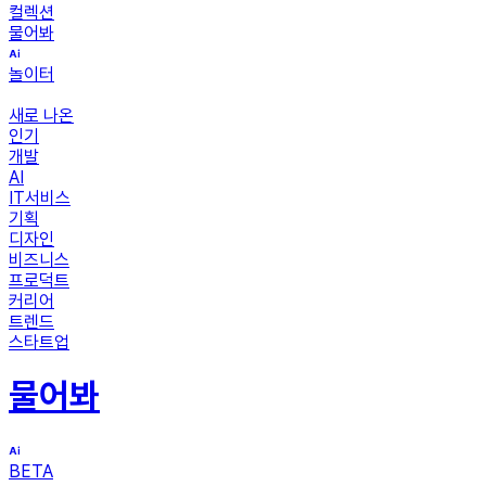
컬렉션
물어봐
놀이터
새로 나온
인기
개발
AI
IT서비스
기획
디자인
비즈니스
프로덕트
커리어
트렌드
스타트업
물어봐
BETA