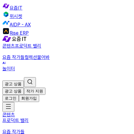
요즘IT
위시켓
AIDP - AX
Rise ERP
콘텐츠
프로덕트 밸리
요즘 작가들
컬렉션
물어봐
놀이터
광고 상품
광고 상품
작가 지원
로그인
회원가입
콘텐츠
프로덕트 밸리
요즘 작가들