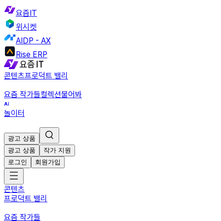
요즘IT
위시켓
AIDP - AX
Rise ERP
콘텐츠
프로덕트 밸리
요즘 작가들
컬렉션
물어봐
놀이터
광고 상품
광고 상품
작가 지원
로그인
회원가입
콘텐츠
프로덕트 밸리
요즘 작가들