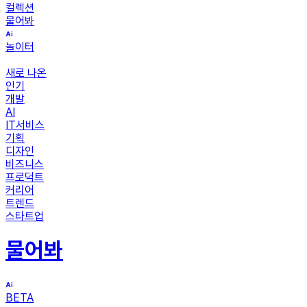
컬렉션
물어봐
놀이터
새로 나온
인기
개발
AI
IT서비스
기획
디자인
비즈니스
프로덕트
커리어
트렌드
스타트업
물어봐
BETA