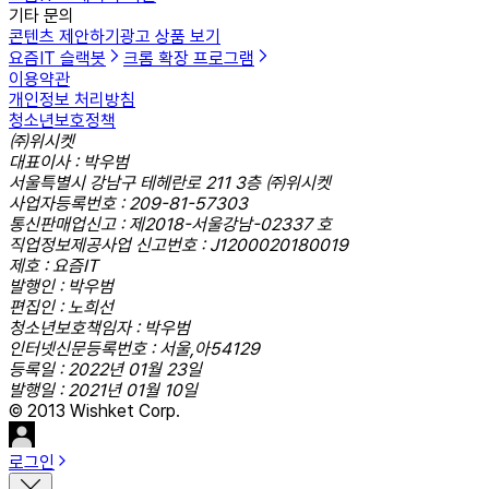
기타 문의
콘텐츠 제안하기
광고 상품 보기
요즘IT 슬랙봇
크롬 확장 프로그램
이용약관
개인정보 처리방침
청소년보호정책
㈜위시켓
대표이사 : 박우범
서울특별시 강남구 테헤란로 211 3층 ㈜위시켓
사업자등록번호 : 209-81-57303
통신판매업신고 : 제2018-서울강남-02337 호
직업정보제공사업 신고번호 : J1200020180019
제호 : 요즘IT
발행인 : 박우범
편집인 : 노희선
청소년보호책임자 : 박우범
인터넷신문등록번호 : 서울,아54129
등록일 : 2022년 01월 23일
발행일 : 2021년 01월 10일
© 2013 Wishket Corp.
로그인