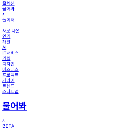
컬렉션
물어봐
놀이터
새로 나온
인기
개발
AI
IT서비스
기획
디자인
비즈니스
프로덕트
커리어
트렌드
스타트업
물어봐
BETA