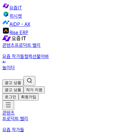
요즘IT
위시켓
AIDP - AX
Rise ERP
콘텐츠
프로덕트 밸리
요즘 작가들
컬렉션
물어봐
놀이터
광고 상품
광고 상품
작가 지원
로그인
회원가입
콘텐츠
프로덕트 밸리
요즘 작가들