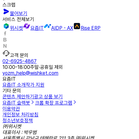
스크랩
물어보기
서비스 전체보기
위시켓
요즘IT
AIDP - AX
Rise ERP
고객 문의
02-6925-4867
10:00-18:00
주말·공휴일 제외
yozm_help@wishket.com
요즘IT
요즘IT 소개
작가 지원
기타 문의
콘텐츠 제안하기
광고 상품 보기
요즘IT 슬랙봇
크롬 확장 프로그램
이용약관
개인정보 처리방침
청소년보호정책
㈜위시켓
대표이사 : 박우범
서울특별시 강남구 테헤란로 211 3층 ㈜위시켓