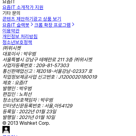
요즘IT
요즘IT 소개
작가 지원
기타 문의
콘텐츠 제안하기
광고 상품 보기
요즘IT 슬랙봇
크롬 확장 프로그램
이용약관
개인정보 처리방침
청소년보호정책
㈜위시켓
대표이사 : 박우범
서울특별시 강남구 테헤란로 211 3층 ㈜위시켓
사업자등록번호 : 209-81-57303
통신판매업신고 : 제2018-서울강남-02337 호
직업정보제공사업 신고번호 : J1200020180019
제호 : 요즘IT
발행인 : 박우범
편집인 : 노희선
청소년보호책임자 : 박우범
인터넷신문등록번호 : 서울,아54129
등록일 : 2022년 01월 23일
발행일 : 2021년 01월 10일
© 2013 Wishket Corp.