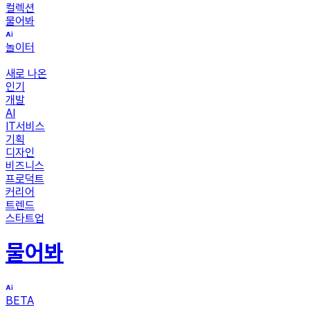
컬렉션
물어봐
놀이터
새로 나온
인기
개발
AI
IT서비스
기획
디자인
비즈니스
프로덕트
커리어
트렌드
스타트업
물어봐
BETA