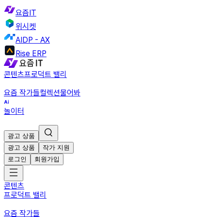
요즘IT
위시켓
AIDP - AX
Rise ERP
콘텐츠
프로덕트 밸리
요즘 작가들
컬렉션
물어봐
놀이터
광고 상품
광고 상품
작가 지원
로그인
회원가입
콘텐츠
프로덕트 밸리
요즘 작가들