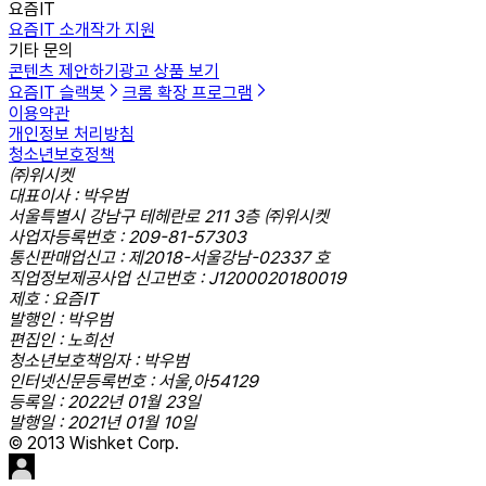
요즘IT
요즘IT 소개
작가 지원
기타 문의
콘텐츠 제안하기
광고 상품 보기
요즘IT 슬랙봇
크롬 확장 프로그램
이용약관
개인정보 처리방침
청소년보호정책
㈜위시켓
대표이사 : 박우범
서울특별시 강남구 테헤란로 211 3층 ㈜위시켓
사업자등록번호 : 209-81-57303
통신판매업신고 : 제2018-서울강남-02337 호
직업정보제공사업 신고번호 : J1200020180019
제호 : 요즘IT
발행인 : 박우범
편집인 : 노희선
청소년보호책임자 : 박우범
인터넷신문등록번호 : 서울,아54129
등록일 : 2022년 01월 23일
발행일 : 2021년 01월 10일
© 2013 Wishket Corp.