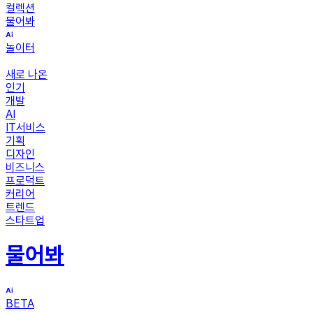
컬렉션
물어봐
놀이터
새로 나온
인기
개발
AI
IT서비스
기획
디자인
비즈니스
프로덕트
커리어
트렌드
스타트업
물어봐
BETA