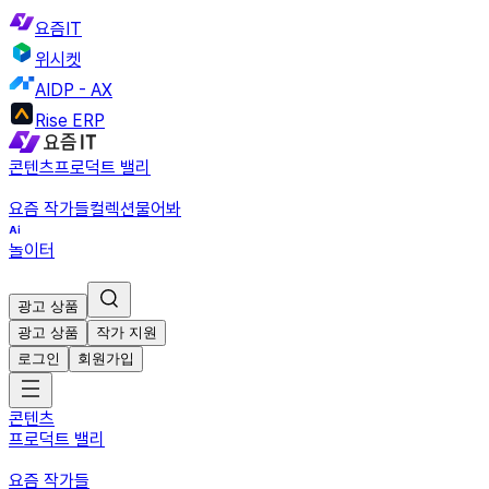
요즘IT
위시켓
AIDP - AX
Rise ERP
콘텐츠
프로덕트 밸리
요즘 작가들
컬렉션
물어봐
놀이터
광고 상품
광고 상품
작가 지원
로그인
회원가입
콘텐츠
프로덕트 밸리
요즘 작가들