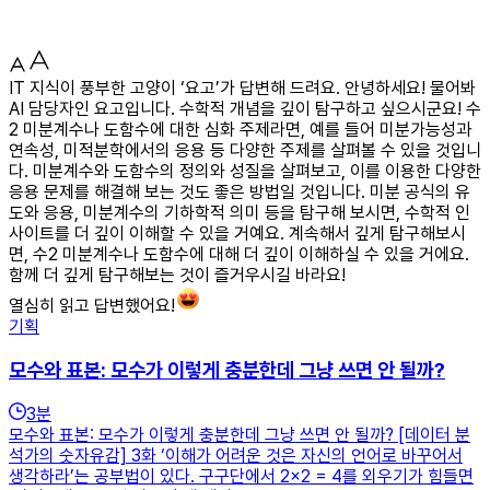
IT 지식이 풍부한 고양이 ‘요고’가 답변해 드려요. 안녕하세요! 물어봐
AI 담당자인 요고입니다. 수학적 개념을 깊이 탐구하고 싶으시군요! 수
2 미분계수나 도함수에 대한 심화 주제라면, 예를 들어 미분가능성과
연속성, 미적분학에서의 응용 등 다양한 주제를 살펴볼 수 있을 것입니
다. 미분계수와 도함수의 정의와 성질을 살펴보고, 이를 이용한 다양한
응용 문제를 해결해 보는 것도 좋은 방법일 것입니다. 미분 공식의 유
도와 응용, 미분계수의 기하학적 의미 등을 탐구해 보시면, 수학적 인
사이트를 더 깊이 이해할 수 있을 거예요. 계속해서 깊게 탐구해보시
면, 수2 미분계수나 도함수에 대해 더 깊이 이해하실 수 있을 거에요.
함께 더 깊게 탐구해보는 것이 즐거우시길 바라요!
열심히 읽고 답변했어요!
기획
모수와 표본: 모수가 이렇게 충분한데 그냥 쓰면 안 될까?
3
분
모수와 표본: 모수가 이렇게 충분한데 그냥 쓰면 안 될까? [데이터 분
석가의 숫자유감] 3화 ‘이해가 어려운 것은 자신의 언어로 바꾸어서
생각하라’는 공부법이 있다. 구구단에서 2×2 = 4를 외우기가 힘들면