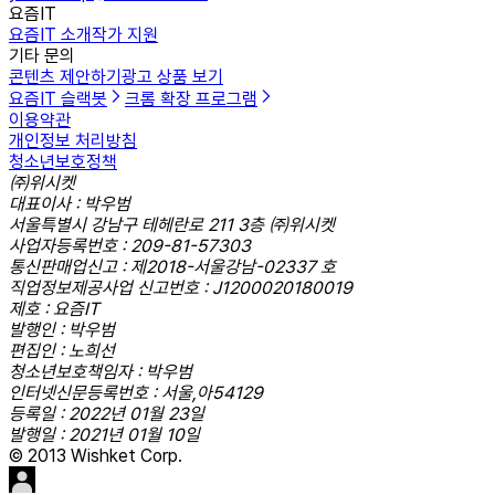
요즘IT
요즘IT 소개
작가 지원
기타 문의
콘텐츠 제안하기
광고 상품 보기
요즘IT 슬랙봇
크롬 확장 프로그램
이용약관
개인정보 처리방침
청소년보호정책
㈜위시켓
대표이사 : 박우범
서울특별시 강남구 테헤란로 211 3층 ㈜위시켓
사업자등록번호 : 209-81-57303
통신판매업신고 : 제2018-서울강남-02337 호
직업정보제공사업 신고번호 : J1200020180019
제호 : 요즘IT
발행인 : 박우범
편집인 : 노희선
청소년보호책임자 : 박우범
인터넷신문등록번호 : 서울,아54129
등록일 : 2022년 01월 23일
발행일 : 2021년 01월 10일
© 2013 Wishket Corp.