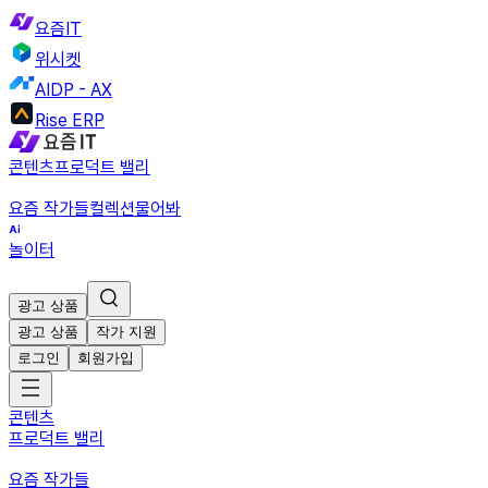
요즘IT
위시켓
AIDP - AX
Rise ERP
콘텐츠
프로덕트 밸리
요즘 작가들
컬렉션
물어봐
놀이터
광고 상품
광고 상품
작가 지원
로그인
회원가입
콘텐츠
프로덕트 밸리
요즘 작가들