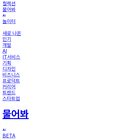
컬렉션
물어봐
놀이터
새로 나온
인기
개발
AI
IT서비스
기획
디자인
비즈니스
프로덕트
커리어
트렌드
스타트업
물어봐
BETA