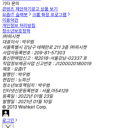
기타 문의
콘텐츠 제안하기
광고 상품 보기
요즘IT 슬랙봇
크롬 확장 프로그램
이용약관
개인정보 처리방침
청소년보호정책
㈜위시켓
대표이사 : 박우범
서울특별시 강남구 테헤란로 211 3층 ㈜위시켓
사업자등록번호 : 209-81-57303
통신판매업신고 : 제2018-서울강남-02337 호
직업정보제공사업 신고번호 : J1200020180019
제호 : 요즘IT
발행인 : 박우범
편집인 : 노희선
청소년보호책임자 : 박우범
인터넷신문등록번호 : 서울,아54129
등록일 : 2022년 01월 23일
발행일 : 2021년 01월 10일
© 2013 Wishket Corp.
로그인