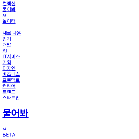
컬렉션
물어봐
놀이터
새로 나온
인기
개발
AI
IT서비스
기획
디자인
비즈니스
프로덕트
커리어
트렌드
스타트업
물어봐
BETA