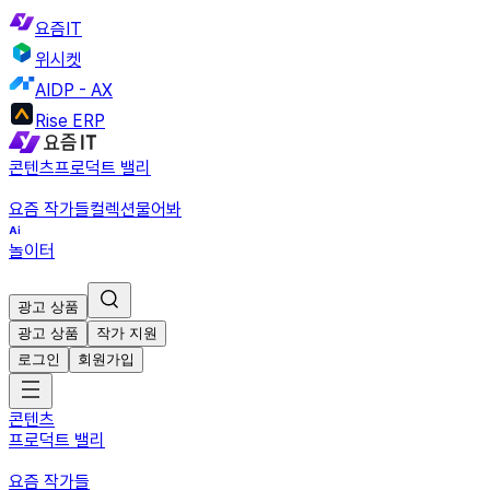
요즘IT
위시켓
AIDP - AX
Rise ERP
콘텐츠
프로덕트 밸리
요즘 작가들
컬렉션
물어봐
놀이터
광고 상품
광고 상품
작가 지원
로그인
회원가입
콘텐츠
프로덕트 밸리
요즘 작가들