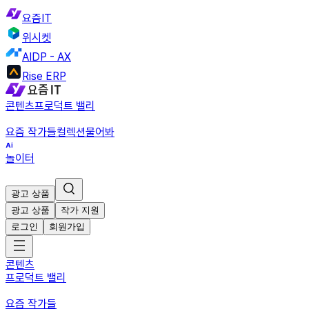
요즘IT
위시켓
AIDP - AX
Rise ERP
콘텐츠
프로덕트 밸리
요즘 작가들
컬렉션
물어봐
놀이터
광고 상품
광고 상품
작가 지원
로그인
회원가입
콘텐츠
프로덕트 밸리
요즘 작가들