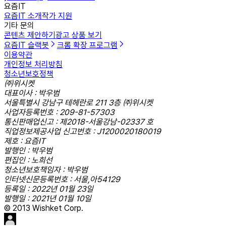
요즘IT
요즘IT 소개
작가 지원
기타 문의
콘텐츠 제안하기
광고 상품 보기
요즘IT 슬랙봇
크롬 확장 프로그램
이용약관
개인정보 처리방침
청소년보호정책
㈜위시켓
대표이사 : 박우범
서울특별시 강남구 테헤란로 211 3층 ㈜위시켓
사업자등록번호 : 209-81-57303
통신판매업신고 : 제2018-서울강남-02337 호
직업정보제공사업 신고번호 : J1200020180019
제호 : 요즘IT
발행인 : 박우범
편집인 : 노희선
청소년보호책임자 : 박우범
인터넷신문등록번호 : 서울,아54129
등록일 : 2022년 01월 23일
발행일 : 2021년 01월 10일
© 2013 Wishket Corp.