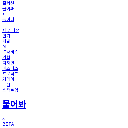
컬렉션
물어봐
놀이터
새로 나온
인기
개발
AI
IT서비스
기획
디자인
비즈니스
프로덕트
커리어
트렌드
스타트업
물어봐
BETA