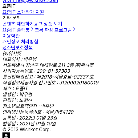
yozm_help@wishket.com
요즘IT
요즘IT 소개
작가 지원
기타 문의
콘텐츠 제안하기
광고 상품 보기
요즘IT 슬랙봇
크롬 확장 프로그램
이용약관
개인정보 처리방침
청소년보호정책
㈜위시켓
대표이사 : 박우범
서울특별시 강남구 테헤란로 211 3층 ㈜위시켓
사업자등록번호 : 209-81-57303
통신판매업신고 : 제2018-서울강남-02337 호
직업정보제공사업 신고번호 : J1200020180019
제호 : 요즘IT
발행인 : 박우범
편집인 : 노희선
청소년보호책임자 : 박우범
인터넷신문등록번호 : 서울,아54129
등록일 : 2022년 01월 23일
발행일 : 2021년 01월 10일
© 2013 Wishket Corp.