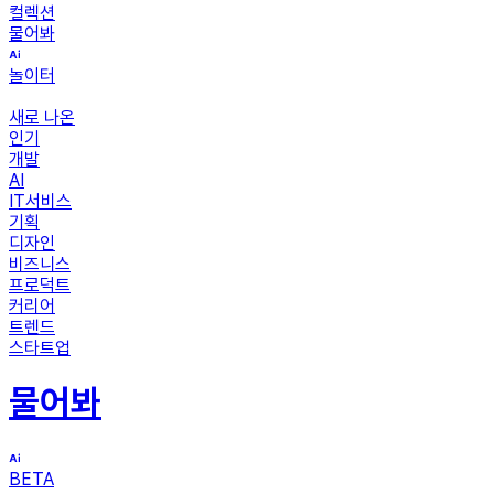
컬렉션
물어봐
놀이터
새로 나온
인기
개발
AI
IT서비스
기획
디자인
비즈니스
프로덕트
커리어
트렌드
스타트업
물어봐
BETA