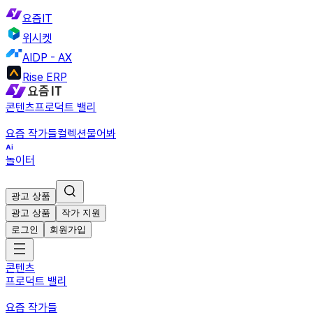
요즘IT
위시켓
AIDP - AX
Rise ERP
콘텐츠
프로덕트 밸리
요즘 작가들
컬렉션
물어봐
놀이터
광고 상품
광고 상품
작가 지원
로그인
회원가입
콘텐츠
프로덕트 밸리
요즘 작가들