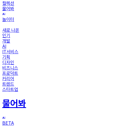
컬렉션
물어봐
놀이터
새로 나온
인기
개발
AI
IT서비스
기획
디자인
비즈니스
프로덕트
커리어
트렌드
스타트업
물어봐
BETA