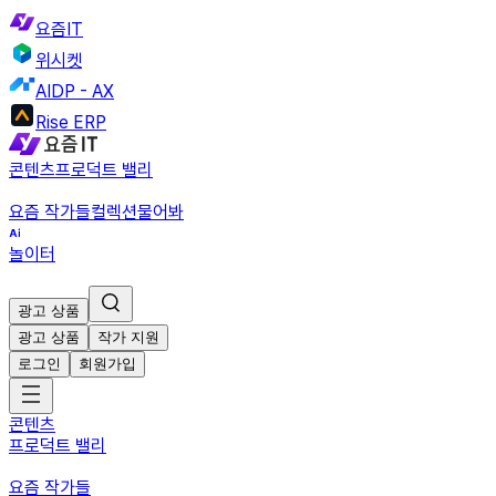
요즘IT
위시켓
AIDP - AX
Rise ERP
콘텐츠
프로덕트 밸리
요즘 작가들
컬렉션
물어봐
놀이터
광고 상품
광고 상품
작가 지원
로그인
회원가입
콘텐츠
프로덕트 밸리
요즘 작가들