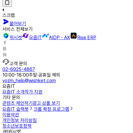
스크랩
물어보기
서비스 전체보기
위시켓
요즘IT
AIDP - AX
Rise ERP
고객 문의
02-6925-4867
10:00-18:00
주말·공휴일 제외
yozm_help@wishket.com
요즘IT
요즘IT 소개
작가 지원
기타 문의
콘텐츠 제안하기
광고 상품 보기
요즘IT 슬랙봇
크롬 확장 프로그램
이용약관
개인정보 처리방침
청소년보호정책
㈜위시켓