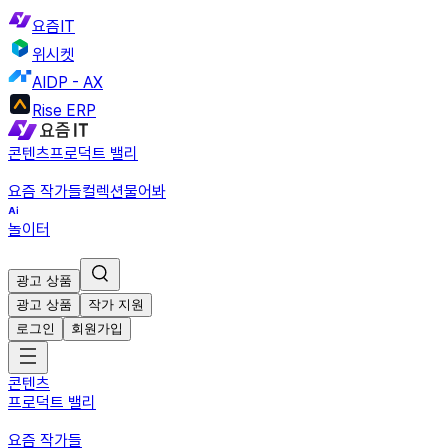
요즘IT
위시켓
AIDP - AX
Rise ERP
콘텐츠
프로덕트 밸리
요즘 작가들
컬렉션
물어봐
놀이터
광고 상품
광고 상품
작가 지원
로그인
회원가입
콘텐츠
프로덕트 밸리
요즘 작가들