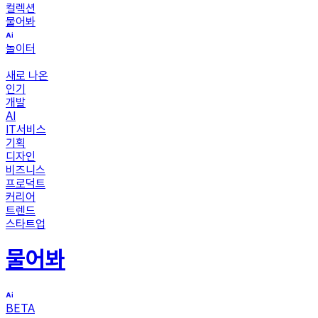
컬렉션
물어봐
놀이터
새로 나온
인기
개발
AI
IT서비스
기획
디자인
비즈니스
프로덕트
커리어
트렌드
스타트업
물어봐
BETA