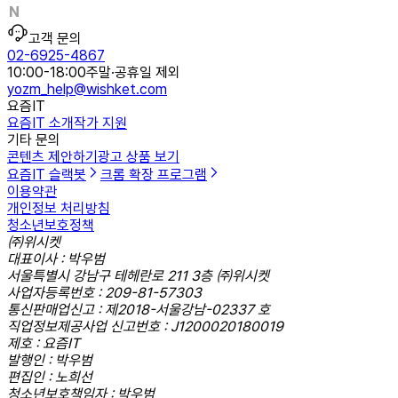
고객 문의
02-6925-4867
10:00-18:00
주말·공휴일 제외
yozm_help@wishket.com
요즘IT
요즘IT 소개
작가 지원
기타 문의
콘텐츠 제안하기
광고 상품 보기
요즘IT 슬랙봇
크롬 확장 프로그램
이용약관
개인정보 처리방침
청소년보호정책
㈜위시켓
대표이사 : 박우범
서울특별시 강남구 테헤란로 211 3층 ㈜위시켓
사업자등록번호 : 209-81-57303
통신판매업신고 : 제2018-서울강남-02337 호
직업정보제공사업 신고번호 : J1200020180019
제호 : 요즘IT
발행인 : 박우범
편집인 : 노희선
청소년보호책임자 : 박우범