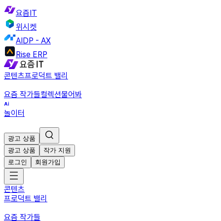
요즘IT
위시켓
AIDP - AX
Rise ERP
콘텐츠
프로덕트 밸리
요즘 작가들
컬렉션
물어봐
놀이터
광고 상품
광고 상품
작가 지원
로그인
회원가입
콘텐츠
프로덕트 밸리
요즘 작가들