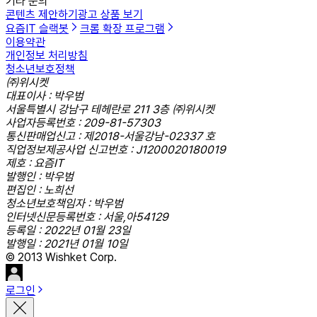
기타 문의
콘텐츠 제안하기
광고 상품 보기
요즘IT 슬랙봇
크롬 확장 프로그램
이용약관
개인정보 처리방침
청소년보호정책
㈜위시켓
대표이사 : 박우범
서울특별시 강남구 테헤란로 211 3층 ㈜위시켓
사업자등록번호 : 209-81-57303
통신판매업신고 : 제2018-서울강남-02337 호
직업정보제공사업 신고번호 : J1200020180019
제호 : 요즘IT
발행인 : 박우범
편집인 : 노희선
청소년보호책임자 : 박우범
인터넷신문등록번호 : 서울,아54129
등록일 : 2022년 01월 23일
발행일 : 2021년 01월 10일
© 2013 Wishket Corp.
로그인