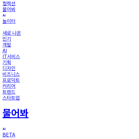
컬렉션
물어봐
놀이터
새로 나온
인기
개발
AI
IT서비스
기획
디자인
비즈니스
프로덕트
커리어
트렌드
스타트업
물어봐
BETA